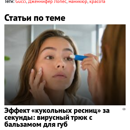
Теги:
Gucci
,
Дженнифер Лопес
,
маникюр
,
красота
Статьи по теме
Эффект «кукольных ресниц» за
секунды: вирусный трюк с
бальзамом для губ