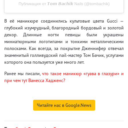
Публикация от 𝙏𝙤𝙢 𝘽𝙖𝙘𝙝𝙞𝙠 Nails (@tombachik)
В её маникюре соединились культовые цвета Gucci —
глубокий изумрудный, благородный бордовый и золотой
декор. Длинные ногти певицы были украшены
миниатюрными логотипами и тонкими металлическими
полосками. Как всегда, за покрытие Дженнифер отвечал
знаменитый голливудский nail-мастер Том Бачик, услугами
которого она пользуется уже много лет.
Ранее мы писали,
что такое маникюр «гуава в глазури» и
при чем тут Ванесса Хадженс?
Читайте нас в Google.News