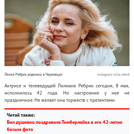
Лилия Ребрик родилась в Черновцах
instagram liliia.rebrik
Актрисе и телеведущей Лилиане Ребрик сегодня, 8 мая,
исполнилось 42 года. Но настроение у нее не
праздничное. Не желает она торжеств с презентами.
Читай также:
Бил душевно поздравила Тимберлейка в его 42-летие
босым фото