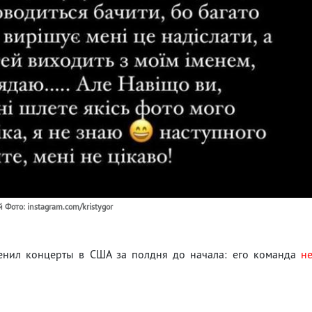
 Фото: instagram.com/kristygor
менил концерты в США за полдня до начала: его команда
н