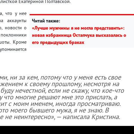
алисткой Екатериной Полтавской.
а, что у нее
а аккаунты
Читай также:
, новости о
«Лучше мужчины я не могла представить»:
у поклонники
новая избранница Остапчука высказалась о
шоты. Кроме
его предыдущих браках
е упоминается
ми, ни за кем, потому что у меня есть свое
ажением к своему прошлому, несмотря на
уду нечестной, если не скажу, что кое-что
у что многие решают мне это прислать, а
ит с моим именем, иногда просматриваю.
то моего бывшего мужа, я не знаю. В
е не неинтересно», — написала Кристина.