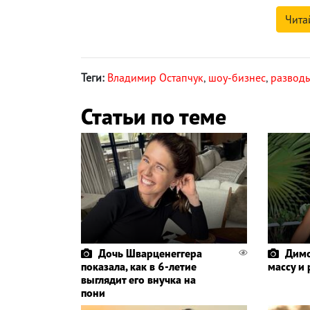
Чита
Теги:
Владимир Остапчук
,
шоу-бизнес
,
разводы
Статьи по теме
Дочь Шварценеггера
Димо
показала, как в 6-летие
массу и
выглядит его внучка на
пони