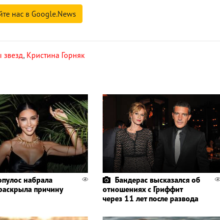
йте нас в Google.News
 звезд
,
Кристина Горняк
пулос набрала
Бандерас высказался об
 раскрыла причину
отношениях с Гриффит
через 11 лет после развода