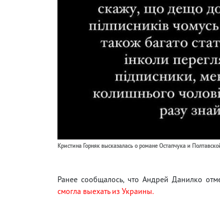
Кристина Горняк высказалась о романе Остапчука и Полтавской
Ранее сообщалось, что Андрей Данилко от
смогла выехать из Украины.