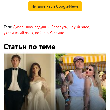
Читайте нас в Google.News
Теги:
Дизель шоу
,
ведущий
,
Беларусь
,
шоу-бизнес
,
украинский язык
,
война в Украине
Статьи по теме