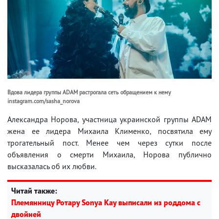
Вдова лидера группы ADAM растрогала сеть обращением к нему
instagram.com/sasha_norova
Александра Норова, участница украинской группы ADAM
жена ее лидера Михаила Клименко, посвятила ему
трогательный пост. Менее чем через сутки после
объявления о смерти Михаила, Норова публично
высказалась об их любви.
Читай также:
Племянницу Ротару Sonya Kay выписали из роддома с
двойней