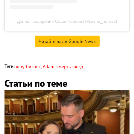
Допис, поширений Саша Норова (@sasha_norova)
Читайте нас в Google.News
Теги:
шоу-бизнес
,
Adam
,
смерть звезд
Статьи по теме