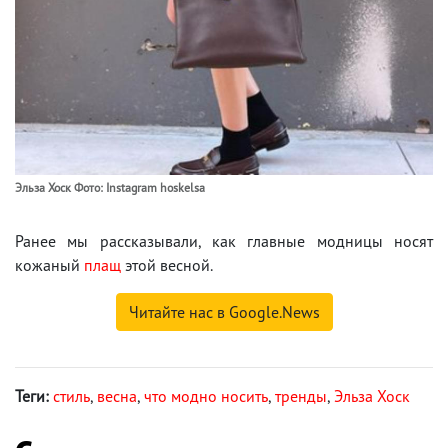
Эльза Хоск Фото: Instagram hoskelsa
Ранее мы рассказывали, как главные модницы носят
кожаный
плащ
этой весной.
Читайте нас в Google.News
Теги:
стиль
,
весна
,
что модно носить
,
тренды
,
Эльза Хоск