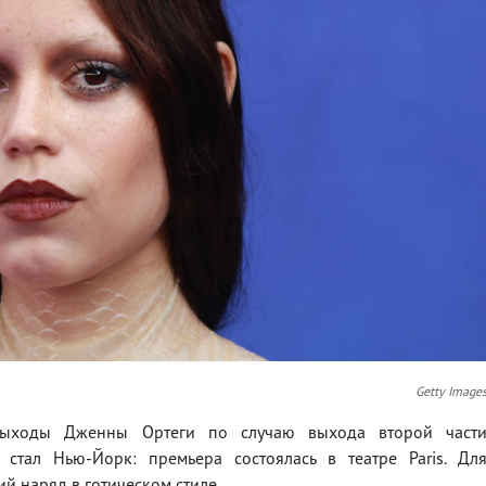
Getty Image
 выходы Дженны Ортеги по случаю выхода второй част
 стал Нью-Йорк: премьера состоялась в театре Paris. Дл
й наряд в готическом стиле.