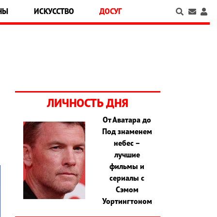
НЫ
ИСКУССТВО
ДОСУГ
ЛИЧНОСТЬ ДНЯ
От Аватара до
Под знаменем
небес –
лучшие
фильмы и
сериалы с
Сэмом
Уортингтоном