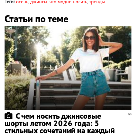
Теги:
осень
,
джинсы
,
что модно носить
,
тренды
Статьи по теме
С чем носить джинсовые
шорты летом 2026 года: 5
стильных сочетаний на каждый