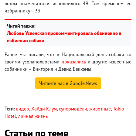
летом знаменитости исполнилось 49. Тем временем ее
избраннику – 33.
Читай также:
Любовь Успенская прокомментировала обвинение в
избиении собаки
Ранее мы писали, что в Национальный день собаки со
своими усолапохвостами
показались
и другие известные
собачники – Виктория и Дэвид Бекхэмы.
Читайте нас в Google.News
Теги:
видео
,
Хайди Клум
,
супермодели
,
животные
,
Tokio
Hotel
,
личная жизнь
Статьи по теме