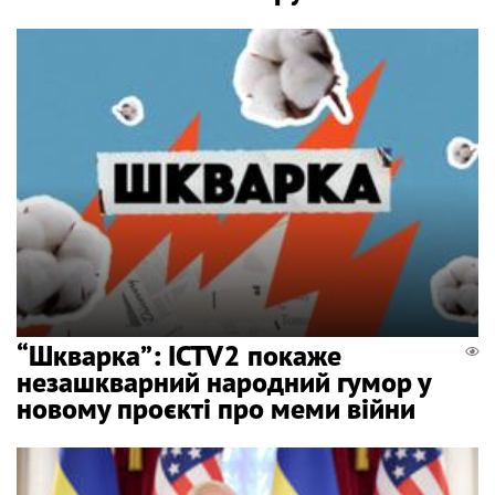
“Шкварка”: ICTV2 покаже
незашкварний народний гумор у
новому проєкті про меми війни