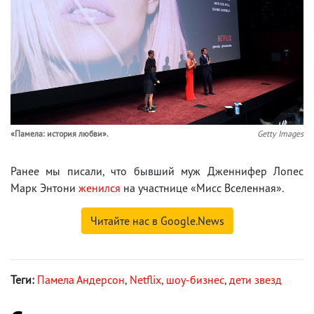
«Памела: история любви».
Getty Images
Ранее мы писали, что бывший муж Дженнифер Лопес
Марк Энтони
женился
на участнице «Мисс Вселенная».
Читайте нас в Google.News
Теги:
Памела Андерсон
,
Netflix
,
шоу-бизнес
,
дети звезд