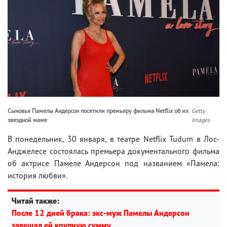
Сыновья Памелы Андерсон посетили премьеру фильма Netflix об их
Getty
звездной маме
Images
В понедельник, 30 января, в театре Netflix Tudum в Лос-
Анджелесе состоялась премьера документального фильма
об актрисе Памеле Андерсон под названием «Памела:
история любви».
Читай также:
После 12 дней брака: экс-муж Памелы Андерсон
завещал ей крупную сумму