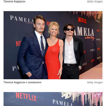
Памела Андерсон
Getty Images
Памела Андресон с сыновьями
Getty Images