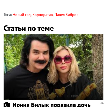
Теги:
Новый год
,
Корпоратив
,
Павел Зибров
Статьи по теме
Ирина Билык поразила дочь