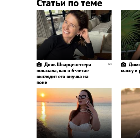
Статьи по теме
Дочь Шварценеггера
Димо
показала, как в 6-летие
массу и
выглядит его внучка на
пони