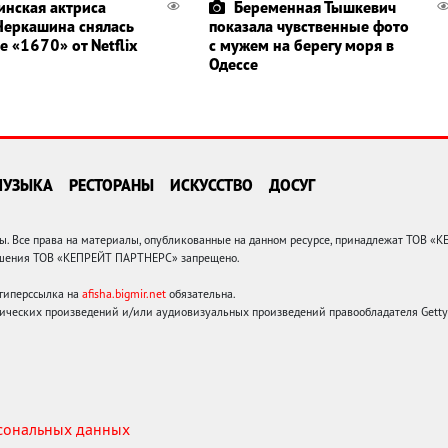
инская актриса
Беременная Тышкевич
Черкашина снялась
показала чувственные фото
е «1670» от Netflix
с мужем на берегу моря в
Одессе
МУЗЫКА
РЕСТОРАНЫ
ИСКУССТВО
ДОСУГ
 Все права на материалы, опубликованные на данном ресурсе, принадлежат ТОВ «
решения ТОВ «КЕПРЕЙТ ПАРТНЕРС» запрещено.
 гиперссылка на
afisha.bigmir.net
обязательна.
ических произведений и/или аудиовизуальных произведений правообладателя Getty I
рсональных данных