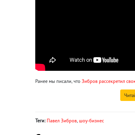
Ранее мы писали, что
Зибров рассекретил сво
Чита
Теги:
Павел Зибров
,
шоу-бизнес