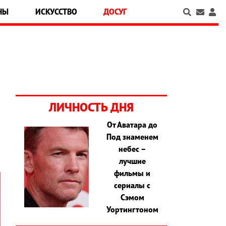
НЫ
ИСКУССТВО
ДОСУГ
ЛИЧНОСТЬ ДНЯ
От Аватара до
Под знаменем
небес –
лучшие
фильмы и
сериалы с
Сэмом
Уортингтоном