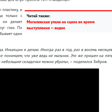
 пластику, и
ца только с
Читай также:
, он делает
Могилевская упала на сцене во время
уг глаз. По
выступления — видео
 бывает один
а. Инъекции я делаю. Иногда раз в год, раз в восемь месяце
же понимаем, что уже ведь не мальчик. Это же пришел на пят
-то небольшие складочки можно убрать»
, — поделился Зибров.