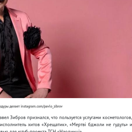
едуры делает instagram.com/pavlo_zibrov
вел Зибров признался, что пользуется услугами косметологов
исполнитель хитов «Хрещатик», «Мертві бджоли не гудуть» 
вью для ютуб-проекта ТСН «Наодинці».