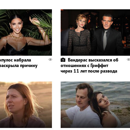
пулос набрала
Бандерас высказался об
 раскрыла причину
отношениях с Гриффит
через 11 лет после развода