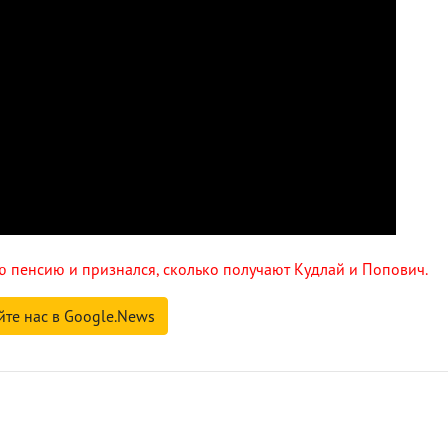
ю пенсию и признался, сколько получают Кудлай и Попович.
йте нас в Google.News