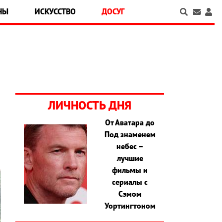
НЫ
ИСКУССТВО
ДОСУГ
ЛИЧНОСТЬ ДНЯ
От Аватара до
Под знаменем
небес –
лучшие
фильмы и
сериалы с
Сэмом
Уортингтоном