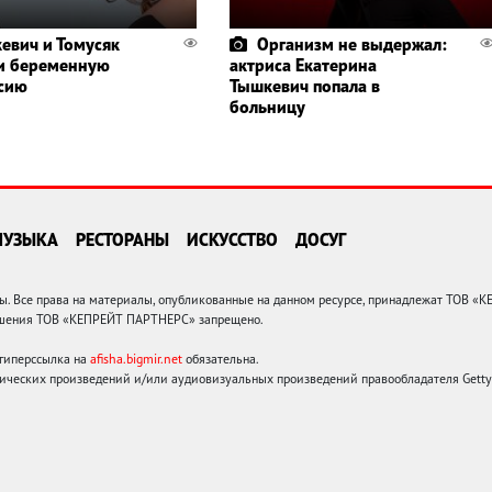
евич и Томусяк
Организм не выдержал:
и беременную
актриса Екатерина
сию
Тышкевич попала в
больницу
МУЗЫКА
РЕСТОРАНЫ
ИСКУССТВО
ДОСУГ
 Все права на материалы, опубликованные на данном ресурсе, принадлежат ТОВ «
решения ТОВ «КЕПРЕЙТ ПАРТНЕРС» запрещено.
 гиперссылка на
afisha.bigmir.net
обязательна.
ических произведений и/или аудиовизуальных произведений правообладателя Getty I