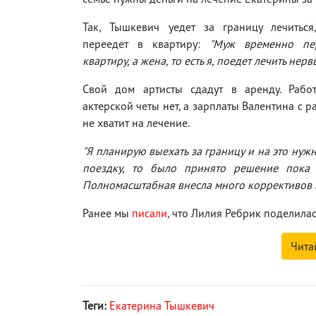
Так, Тышкевич уедет за границу лечиться
переедет в квартиру:
"Муж временно пер
квартиру, а жена, то есть я, поедет лечить нерв
Свой дом артисты сдадут в аренду. Рабо
актерской четы нет, а зарплаты Валентина с р
не хватит на лечение.
"Я планирую выехать за границу и на это нуж
поездку, то было принято решение пока 
Полномасштабная внесла много коррективов в
Ранее мы
писали
, что Лилия Ребрик поделилас
Чита
Теги:
Екатерина Тышкевич