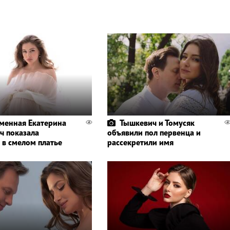
менная Екатерина
Тышкевич и Томусяк
ч показала
объявили пол первенца и
 в смелом платье
рассекретили имя