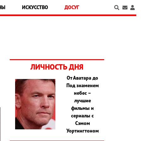
НЫ
ИСКУССТВО
ДОСУГ
ЛИЧНОСТЬ ДНЯ
От Аватара до
Под знаменем
небес –
лучшие
фильмы и
сериалы с
Сэмом
Уортингтоном