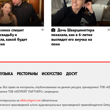
сенко спешит
Дочь Шварценеггера
 свадьбу и
показала, как в 6-летие
ла, какой будет
выглядит его внучка на
ния
пони
МУЗЫКА
РЕСТОРАНЫ
ИСКУССТВО
ДОСУГ
 Все права на материалы, опубликованные на данном ресурсе, принадлежат ТОВ «
решения ТОВ «КЕПРЕЙТ ПАРТНЕРС» запрещено.
 гиперссылка на
afisha.bigmir.net
обязательна.
ических произведений и/или аудиовизуальных произведений правообладателя Getty I