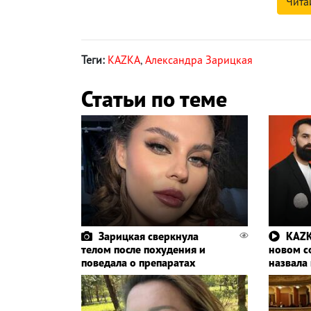
Чита
Теги:
KAZKA
,
Александра Зарицкая
Статьи по теме
Зарицкая сверкнула
KAZK
телом после похудения и
новом с
поведала о препаратах
назвала