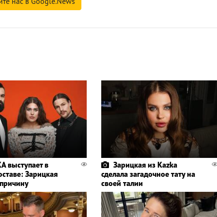
йте нас в Google.News
A выступает в
Зарицкая из Kazka
оставе: Зарицкая
сделала загадочное тату на
 причину
своей талии