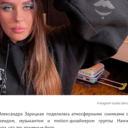
instagram kazka.ban
 Александра Зарицкая поделилась атмосферными снимками 
рендом, музыкантом и motion-дизайнером группы Haw
ла, что это архивные фото.