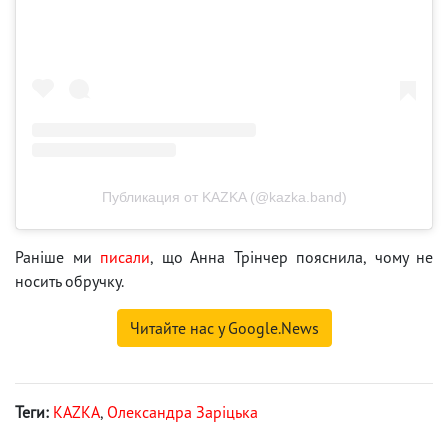
Публикация от KAZKA (@kazka.band)
Раніше ми
писали
, що Анна Трінчер пояснила, чому не
носить обручку.
Читайте нас у Google.News
Теги:
KAZKA
,
Олександра Заріцька