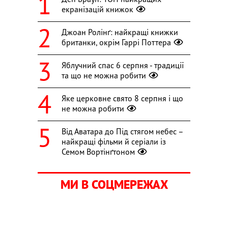
екранізацій книжок
Джоан Ролінґ: найкращі книжки
британки, окрім Гаррі Поттера
Яблучний спас 6 серпня - традиції
та що не можна робити
Яке церковне свято 8 серпня і що
не можна робити
Від Аватара до Під стягом небес –
найкращі фільми й серіали із
Семом Вортінґтоном
МИ В СОЦМЕРЕЖАХ