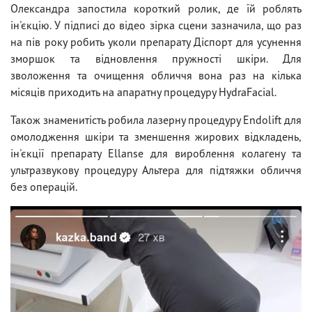
Олександра запостила короткий ролик, де їй роблять
ін'єкцію. У підписі до відео зірка сцени зазначила, що раз
на пів року робить уколи препарату Діспорт для усунення
зморшок та відновлення пружності шкіри. Для
зволоження та очищення обличчя вона раз на кілька
місяців приходить на апаратну процедуру HydraFacial.
Також знаменитість робила лазерну процедуру Endolift для
омолодження шкіри та зменшення жирових відкладень,
ін'єкції препарату Ellanse для вироблення колагену та
ультразвукову процедуру Альтера для підтяжки обличчя
без операцій.