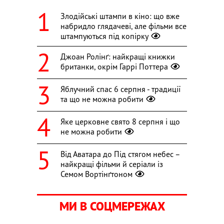
Злодійські штампи в кіно: що вже
набридло глядачеві, але фільми все
штампуються під копірку
Джоан Ролінґ: найкращі книжки
британки, окрім Гаррі Поттера
Яблучний спас 6 серпня - традиції
та що не можна робити
Яке церковне свято 8 серпня і що
не можна робити
Від Аватара до Під стягом небес –
найкращі фільми й серіали із
Семом Вортінґтоном
МИ В СОЦМЕРЕЖАХ