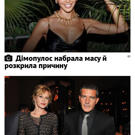
Дімопулос набрала масу й
розкрила причину