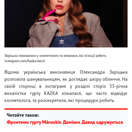
Заріцька показалася у косметолога та зізналася, які ін'єкції робить
instagram.com/kazka.band
Відома українська виконавиця Олександра Заріцька
розповіла шанувальницям, як доглядає шкіру обличчя. На
своїй сторінці в інстаграмі у розділі сторіз 33-річна
вокалістка гурту KAZKA зізналася, що часто відвідує
косметолога, та розсекретила, які процедури робить.
Читайте також:
Фронтмен гурту Måneskin Даміано Давид одружується