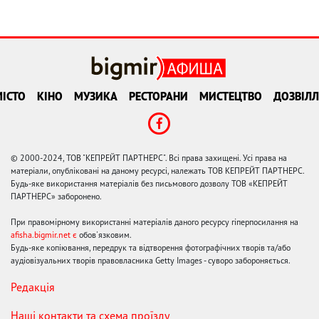
ІСТО
КІНО
МУЗИКА
РЕСТОРАНИ
МИСТЕЦТВО
ДОЗВІЛЛ
© 2000-2024, ТОВ "КЕПРЕЙТ ПАРТНЕРС". Всі права захищені. Усі права на
матеріали, опубліковані на даному ресурсі, належать ТОВ КЕПРЕЙТ ПАРТНЕРС.
Будь-яке використання матеріалів без письмового дозволу ТОВ «КЕПРЕЙТ
ПАРТНЕРС» заборонено.
При правомірному використанні матеріалів даного ресурсу гіперпосилання на
afisha.bigmir.net є
обов'язковим.
Будь-яке копіювання, передрук та відтворення фотографічних творів та/або
аудіовізуальних творів правовласника Getty Images - суворо забороняється.
Редакція
Наші контакти та схема проїзду