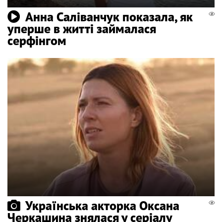
Анна Саліванчук показала, як
уперше в житті займалася
серфінгом
Українська акторка Оксана
Черкашина знялася у серіалу