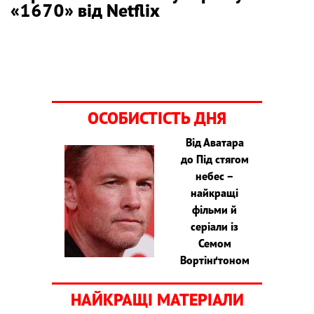
«1670» від Netflix
ОСОБИСТІСТЬ ДНЯ
Від Аватара
до Під стягом
небес –
найкращі
фільми й
серіали із
Семом
Вортінґтоном
НАЙКРАЩІ МАТЕРІАЛИ