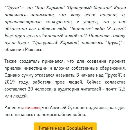
""Труха" – это "True Харьков". "Правдивый Харьков". Когда
появилось понимание, что хочу вести новости, и,
проанализировав конкурентов, я увидел, что у нас
абсолютно все паблики либо "Типичные" либо "Х...евые".
Еще один делать "типичный какой-то"? Поломали голову,
пусть будет "Правдивый Харьков", появилась "Труха","
-
объяснил Максим.
Также создатель признался, что для создания проекта
привлек инвестиции и вложил собственные сбережения.
Однако сумму отказался называть. В начале над "Трухой", в
2019 году, работали трое людей. Сейчас коллектив
составляет 20 человек, а аудитория читателей - почти 2,5
млн людей.
Ранее мы
писали
, что Алексей Суханов поделился, как для
него началась полномасштабная война.
Читайте нас в Google.News