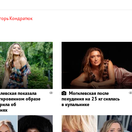
горь Кондратюк
левская показала
Могилевская после
откровенном образе
похудения на 25 кг снялась
орила об
в купальнике
иях