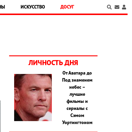
НЫ
ИСКУССТВО
ДОСУГ
ЛИЧНОСТЬ ДНЯ
От Аватара до
Под знаменем
небес –
лучшие
фильмы и
сериалы с
Сэмом
Уортингтоном