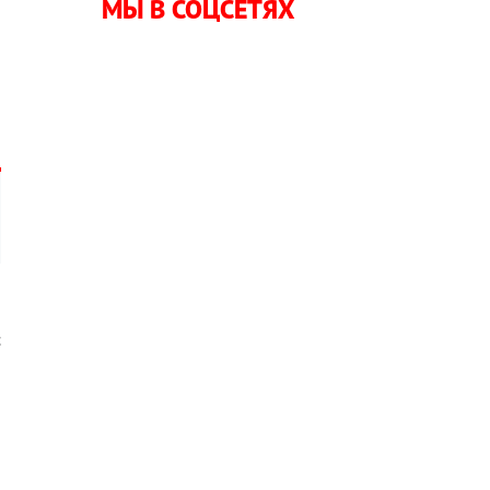
МЫ В СОЦСЕТЯХ
о
ы
л
с