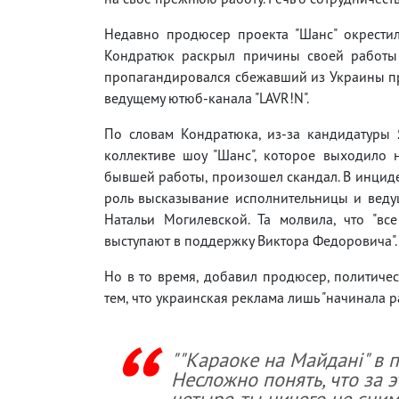
Недавно продюсер проекта "Шанс" окрести
Кондратюк раскрыл причины своей работы
пропагандировался сбежавший из Украины пр
ведущему ютюб-канала "LAVR!N".
По словам Кондратюка, из-за кандидатуры 
коллективе шоу "Шанс", которое выходило 
бывшей работы, произошел скандал. В инцид
роль высказывание исполнительницы и веду
Натальи Могилевской. Та молвила, что "вс
выступают в поддержку Виктора Федоровича".
Но в то время, добавил продюсер, политичес
тем, что украинская реклама лишь "начинала р
""Караоке на Майдані" в 
Несложно понять, что за э
четыре, ты ничего не сни