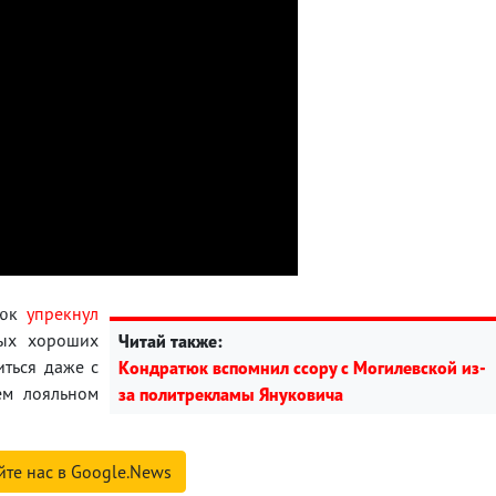
тюк
упрекнул
мых хороших
Читай также:
иться даже с
Кондратюк вспомнил ссору с Могилевской из-
ем лояльном
за политрекламы Януковича
йте нас в Google.News