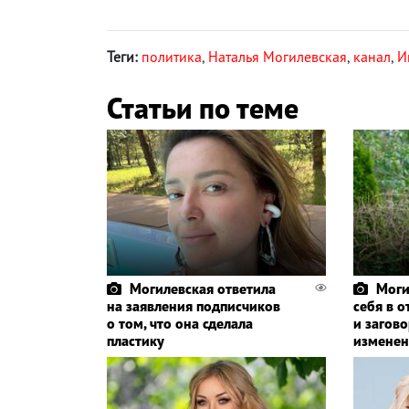
Теги:
политика
,
Наталья Могилевская
,
канал
,
И
Статьи по теме
Могилевская ответила
Моги
на заявления подписчиков
себя в 
о том, что она сделала
и загов
пластику
изменен