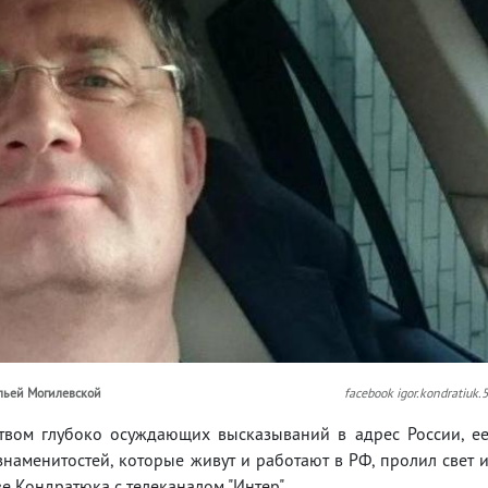
альей Могилевской
facebook igor.kondratiuk.
твом глубоко осуждающих высказываний в адрес России, е
 знаменитостей, которые живут и работают в РФ, пролил свет 
е Кондратюка с телеканалом "Интер".