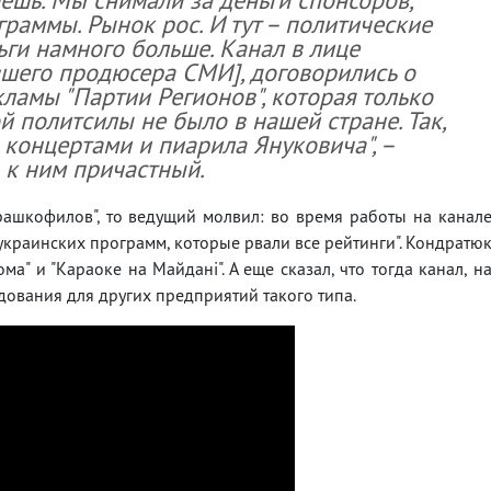
раммы. Рынок рос. И тут – политические
ьги намного больше. Канал в лице
вшего продюсера СМИ], договорились о
ламы "Партии Регионов", которая только
й политсилы не было в нашей стране. Так,
 концертами и пиарила Януковича", –
 к ним причастный.
рашкофилов", то ведущий молвил: во время работы на канал
а украинских программ, которые рвали все рейтинги". Кондратю
ома" и "Караоке на Майдані". А еще сказал, что тогда канал, н
дования для других предприятий такого типа.