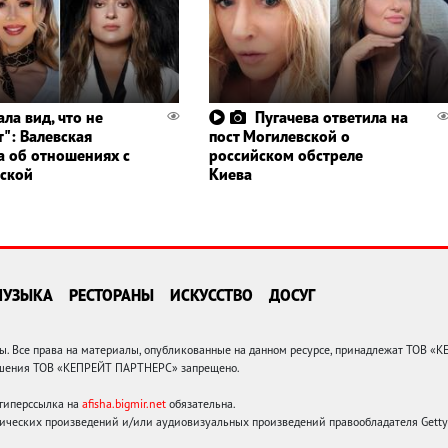
ла вид, что не
Пугачева ответила на
т": Валевская
пост Могилевской о
а об отношениях с
российском обстреле
ской
Киева
МУЗЫКА
РЕСТОРАНЫ
ИСКУССТВО
ДОСУГ
 Все права на материалы, опубликованные на данном ресурсе, принадлежат ТОВ «
решения ТОВ «КЕПРЕЙТ ПАРТНЕРС» запрещено.
 гиперссылка на
afisha.bigmir.net
обязательна.
ических произведений и/или аудиовизуальных произведений правообладателя Getty I