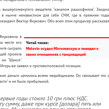
л вышеупомянутого вещателя "каналом рашкофилов". Заодн
 в нынче ненавистном для себя СМИ, где в прежние год
езидент Виктор Янукович. Обо всем этом продюсер рассказа
Януковича в
на месте его
Читай также:
енте сыграло
Melovin осудил Могилевскую и поведал о
щей проекта
своих отношениях с танцовщицей
е на "Шансе"
 Игорь же заявил о противоположной позиции.
кие деньги ценились всеми медийщиками. Он связывает это 
асти" и не была прибыльной.
первые годы стоило 10 грн плюс НДС.
ту сумму, даже при курсе [долара] пять или
мешь. Мы снимали за деньги спонсоров,