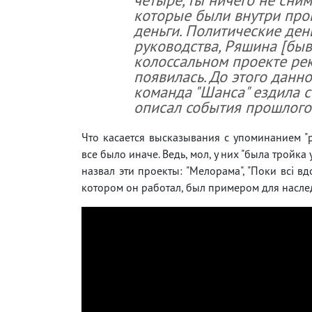
которые были внутри прог
деньги. Политические ден
руководства, Ряшина [бы
колоссальном проекте рек
появилась. До этого данно
команда "Шанса" ездила с
описал события прошлого
Что касается высказывания с упоминанием "
все было иначе. Ведь, мол, у них "была тройк
назвал эти проекты: "Мелорама", "Поки всі вд
котором он работал, был примером для насле