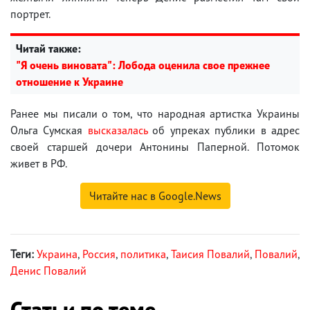
портрет.
Читай также:
"Я очень виновата": Лобода оценила свое прежнее
отношение к Украине
Ранее мы писали о том, что народная артистка Украины
Ольга Сумская
высказалась
об упреках публики в адрес
своей старшей дочери Антонины Паперной. Потомок
живет в РФ.
Читайте нас в Google.News
Теги:
Украина
,
Россия
,
политика
,
Таисия Повалий
,
Повалий
,
Денис Повалий
Статьи по теме