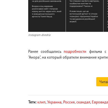
instagram dnedria
Ранее сообщались
подробности
фильма с 
"Анора", на который обратили внимание крити
Чита
Теги:
клип
,
Украина
,
Россия
,
скандал
,
Евровид