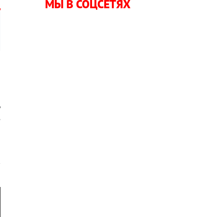
МЫ В СОЦСЕТЯХ
,
и
у
е
о
в