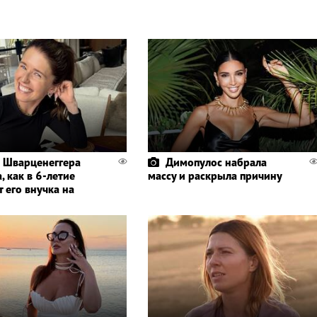
 Шварценеггера
Димопулос набрала
, как в 6-летие
массу и раскрыла причину
 его внучка на