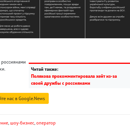
россиянами
ки.
Читай также:
Полякова прокомментировала хейт из-за
своей дружбы с россиянами
йте нас в Google.News
ение
,
шоу-бизнес
,
оператор