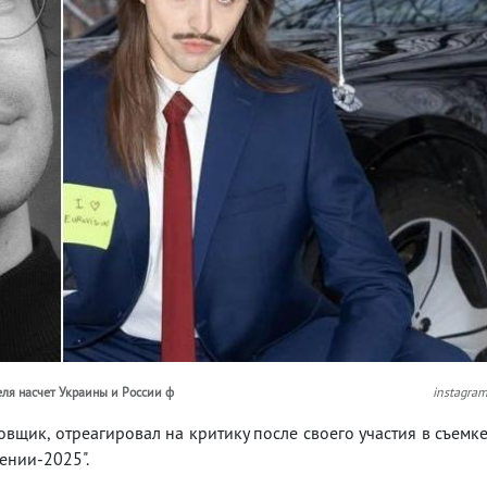
еля насчет Украины и России ф
instagra
вщик, отреагировал на критику после своего участия в съемк
ении-2025".