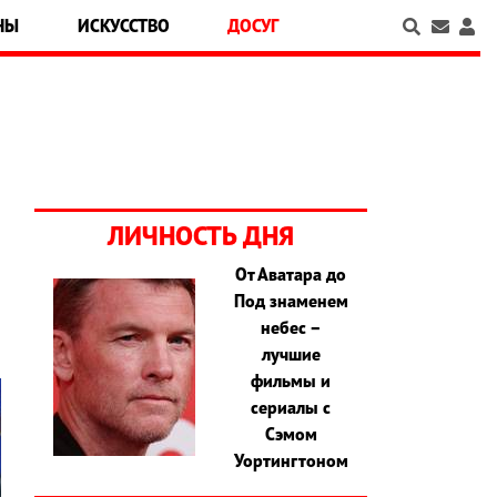
НЫ
ИСКУССТВО
ДОСУГ
ЛИЧНОСТЬ ДНЯ
От Аватара до
Под знаменем
небес –
лучшие
фильмы и
сериалы с
Сэмом
Уортингтоном