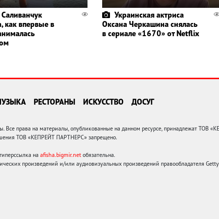
 Саливанчук
Украинская актриса
, как впервые в
Оксана Черкашина снялась
анималась
в сериале «1670» от Netflix
гом
МУЗЫКА
РЕСТОРАНЫ
ИСКУССТВО
ДОСУГ
 Все права на материалы, опубликованные на данном ресурсе, принадлежат ТОВ «
решения ТОВ «КЕПРЕЙТ ПАРТНЕРС» запрещено.
 гиперссылка на
afisha.bigmir.net
обязательна.
ических произведений и/или аудиовизуальных произведений правообладателя Getty I