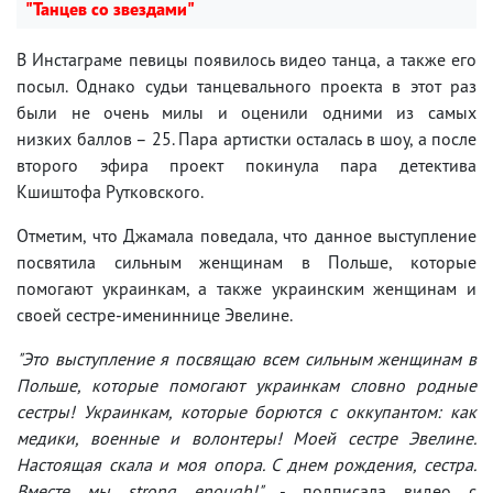
"Танцев со звездами"
В Инстаграме певицы появилось видео танца, а также его
посыл. Однако судьи танцевального проекта в этот раз
были не очень милы и оценили одними из самых
низких баллов – 25. Пара артистки осталась в шоу, а после
второго эфира проект покинула пара детектива
Кшиштофа Рутковского.
Отметим, что Джамала поведала, что данное выступление
посвятила сильным женщинам в Польше, которые
помогают украинкам, а также украинским женщинам и
своей сестре-имениннице Эвелине.
"Это выступление я посвящаю всем сильным женщинам в
Польше, которые помогают украинкам словно родные
сестры! Украинкам, которые борются с оккупантом: как
медики, военные и волонтеры! Моей сестре Эвелине.
Настоящая скала и моя опора. С днем рождения, сестра.
Вместе мы strong enough!"
- подписала видео с