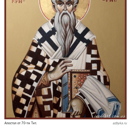
Апо­стол от 70-ти Тит.
azbyka.ru