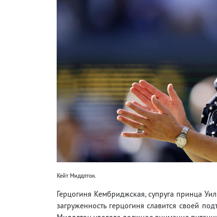
Кейт Миддлтон.
Герцогиня Кембриджская, супруга принца Уиль
загруженность герцогиня славится своей под
Миддлтон уделяла должное внимание питанию