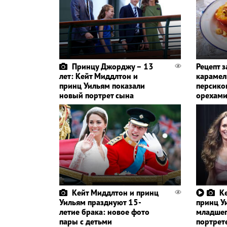
Принцу Джорджу – 13
Рецепт 
лет: Кейт Миддлтон и
караме
принц Уильям показали
персико
новый портрет сына
орехам
Кейт Миддлтон и принц
К
Уильям празднуют 15-
принц У
летие брака: новое фото
младшег
пары с детьми
портрете