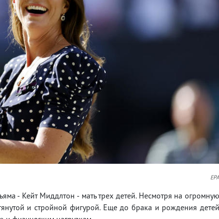
EP
яма - Кейт Миддлтон - мать трех детей. Несмотря на огромну
тянутой и стройной фигурой. Еще до брака и рождения дете
 и физическим нагрузкам.