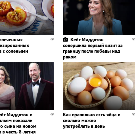
запеченных
Кейт Миддлтон
лизированных
совершила первый визит за
в с солеными
границу после победы над
и
раком
ейт Миддлтон и
Как правильно есть яйца и
ильям показали
сколько можно
о сына на новом
употреблять в день
 в честь 8-летия