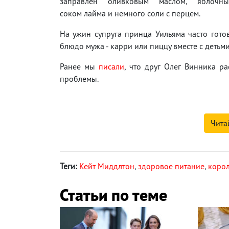
заправлен оливковым маслом, яблочны
соком лайма и немного соли с перцем.
На ужин супруга принца Уильяма часто гот
блюдо мужа - карри или пиццу вместе с детьм
Ранее мы
писали
, что друг Олег Винника ра
проблемы.
Чита
Теги:
Кейт Миддлтон
,
здоровое питание
,
корол
Статьи по теме