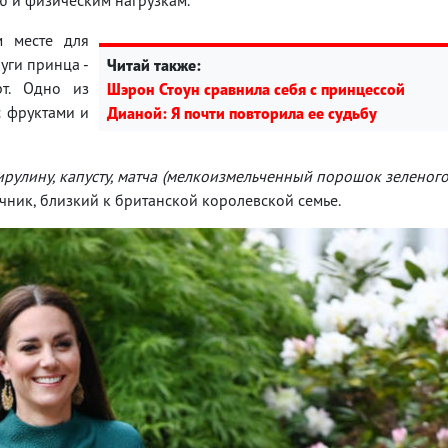
м месте для
уги принца -
Читай также:
рт. Одно из
Шэрон Стоун сравнила себя с принцессой
с фруктами и
Дианой: Я почти повторила ее судьбу
ирулину, капусту, матча (мелкоизмельченный порошок зеленог
очник, близкий к британской королевской семье.