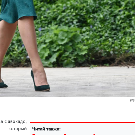
EP
а с авокадо,
 который
Читай также: