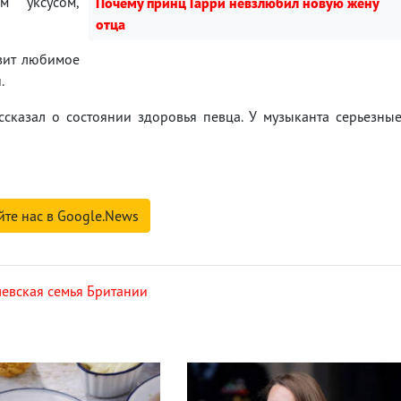
м уксусом,
Почему принц Гарри невзлюбил новую жену
отца
овит любимое
и.
ссказал о состоянии здоровья певца. У музыканта серьезны
йте нас в Google.News
евская семья Британии