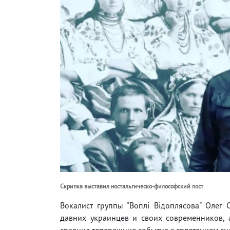
Скрипка выставил ностальгическо-философский пост
Вокалист группы "Воплі Відоплясова" Олег
давних украинцев и своих современников, а
сравнил теперешние события с сплетением сна