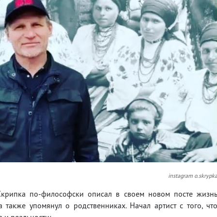
instagram o.skrypk
 Скрипка по-философски описал в своем новом посте жизн
 также упомянул о родственниках. Начал артист с того, чт
 и реальности: