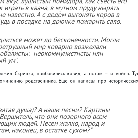
 вкус душистый помидора, как съесть его
к играть в квача, в мутном пруду нырять
не известно. А с дедом выгонять коров в
удь в посадке на дрючке пожарить сало.
длиться может до бесконечности. Могли
 ретрушный мир коварно возжелали
глобалисты: неокоммунистисты или
й ум".
лжил Скрипка, прибавились ковид, а потом – и война. Ту
поминанию родственника. Еще он написал про исторически
святая душа)? А наши песни? Картины
Вершитель, что они позорного всем
бающих людей. Песен жалко, народ и
там, наконец, в остатке сухом?"