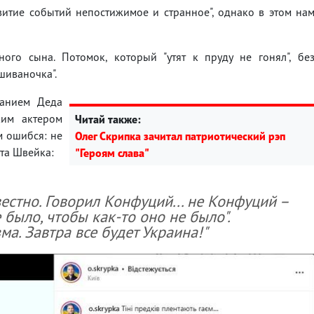
звитие событий непостижимое и странное", однако в этом на
ного сына. Потомок, который "утят к пруду не гонял", бе
шиваночка".
анием Деда
ким актером
Читай также:
м ошибся: не
Олег Скрипка зачитал патриотический рэп
ата Швейка:
"Героям слава"
вестно. Говорил Конфуций... не Конфуций –
 было, чтобы как-то оно не было".
ма. Завтра все будет Украина!"