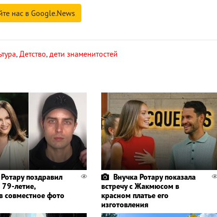
йте нас в Google.News
ьтура
,
Детство
,
дети знаменитостей
 Ротару поздравил
Внучка Ротару показала
 79-летие,
встречу с Жакмюсом в
в совместное фото
красном платье его
изготовления