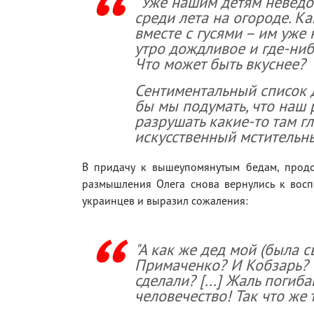
"Уже нашим детям неведом
среди лета на огороде. Ка
вместе с гусями – им уже 
утро дождливое и где-ниб
Что может быть вкуснее?
Сентиментальный список 
бы мы подумать, что наш
разрушать какие-то там 
искусственный мстительны
В придачу к вышеупомянутым бедам, продо
размышления Олега снова вернулись к вос
украинцев и выразил сожаления:
"А как же дед мой (была 
Примаченко? И Кобзарь? 
сделали? [...] Жаль поги
человечество! Так что же 