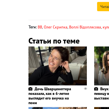
Чита
Теги:
ВВ
,
Олег Скрипка
,
Воплі Відоплясова
,
кул
Статьи по теме
Дочь Шварценеггера
Внук
показала, как в 6-летие
певицу в
выглядит его внучка на
выстави
пони