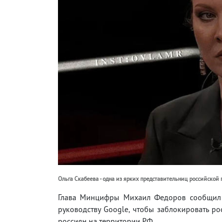
Ольга Скабеева - одна из ярких представительниц российской 
Глава Минцифры Михаил Федоров сообщил о
руководству Google, чтобы заблокировать р
россиян на территории РФ.