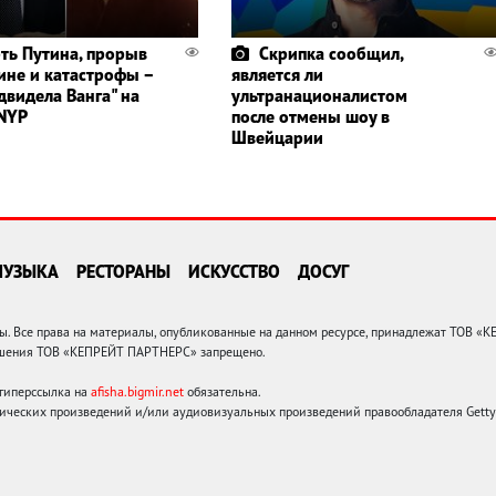
ть Путина, прорыв
Скрипка сообщил,
ине и катастрофы –
является ли
двидела Ванга" на
ультранационалистом
NYP
после отмены шоу в
Швейцарии
МУЗЫКА
РЕСТОРАНЫ
ИСКУССТВО
ДОСУГ
 Все права на материалы, опубликованные на данном ресурсе, принадлежат ТОВ «
решения ТОВ «КЕПРЕЙТ ПАРТНЕРС» запрещено.
 гиперссылка на
afisha.bigmir.net
обязательна.
ических произведений и/или аудиовизуальных произведений правообладателя Getty I