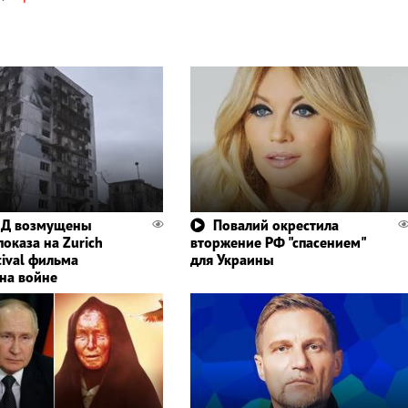
ИД возмущены
Повалий окрестила
оказа на Zurich
вторжение РФ "спасением"
tival фильма
для Украины
 на войне