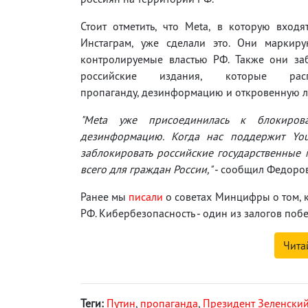
Стоит отметить, что Meta, в которую вход
Инстаграм, уже сделали это. Они маркиру
контролируемые властью РФ. Также они за
российские издания, которые распр
пропаганду, дезинформацию и откровенную л
"Meta уже присоединилась к блокиров
дезинформацию. Когда нас поддержит Yo
заблокировать российские государственные 
всего для граждан России,"
- сообщил Федоров
Ранее мы
писали
о советах Минцифры о том, к
РФ. Кибербезопасность - один из залогов поб
Чита
Теги:
Путин
,
пропаганда
,
Президент Зеленски