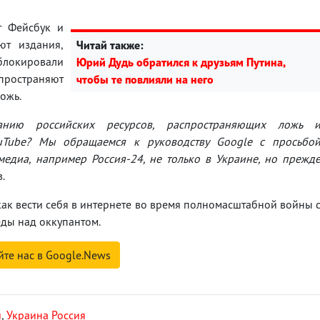
ят Фейсбук и
ют издания,
Читай также:
блокировали
Юрий Дудь обратился к друзьям Путина,
остраняют
чтобы те повлияли на него
ожь.
анию российских ресурсов, распространяющих ложь 
uTube? Мы обращаемся к руководству Google с просьбо
медиа, например Россия-24, не только в Украине, но прежд
.
ак вести себя в интернете во время полномасштабной войны 
еды над оккупантом.
йте нас в Google.News
й
,
Украина Россия