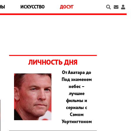
НЫ
ИСКУССТВО
ДОСУГ
ЛИЧНОСТЬ ДНЯ
От Аватара до
Под знаменем
небес –
лучшие
фильмы и
сериалы с
Сэмом
Уортингтоном