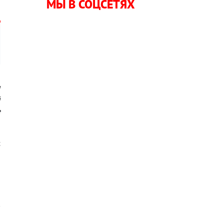
МЫ В СОЦСЕТЯХ
и
й
е
с