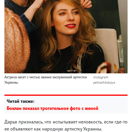
Актриса несет с честью звание заслуженной артистки
instagram
Украины.
petrozhitskaya
Читай также:
Боклан показал трогательное фото с женой
Дарья призналась, что испытывает неловкость, если где-то
ее объявляют как народную артистку Украины.