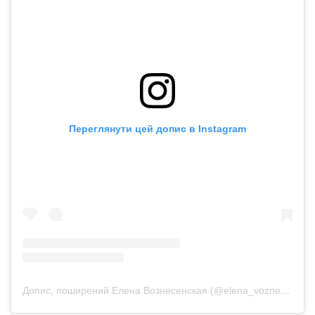
Переглянути цей допис в Instagram
Допис, поширений Елена Вознесенская (@elena_voznesenskaya)