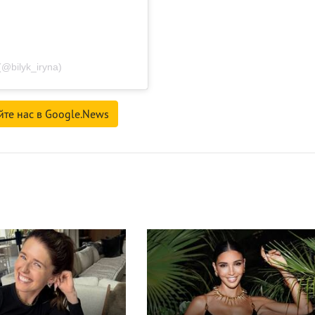
@bilyk_iryna)
йте нас в Google.News