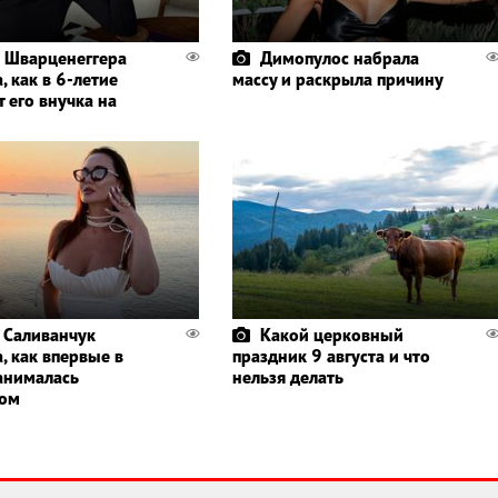
 Шварценеггера
Димопулос набрала
, как в 6-летие
массу и раскрыла причину
 его внучка на
 Саливанчук
Какой церковный
, как впервые в
праздник 9 августа и что
анималась
нельзя делать
гом