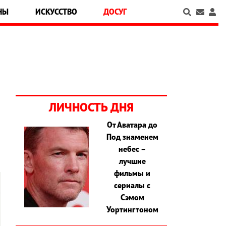
НЫ
ИСКУССТВО
ДОСУГ
ЛИЧНОСТЬ ДНЯ
От Аватара до
Под знаменем
небес –
лучшие
фильмы и
сериалы с
Сэмом
Уортингтоном