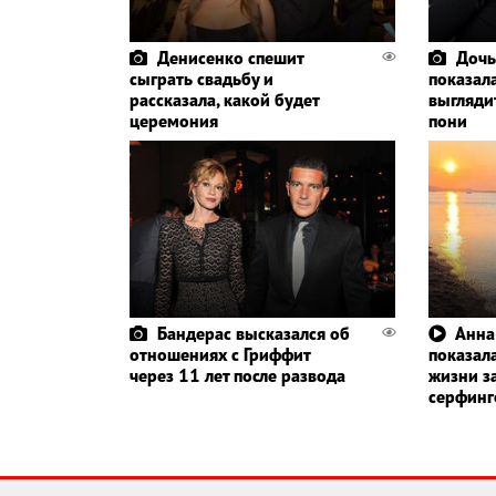
Денисенко спешит
Дочь
сыграть свадьбу и
показала
рассказала, какой будет
выглядит
церемония
пони
Бандерас высказался об
Анна
отношениях с Гриффит
показала
через 11 лет после развода
жизни з
серфин