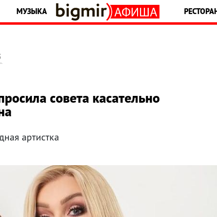
МУЗЫКА
РЕСТОРА
5
росила совета касательно
на
дная артистка