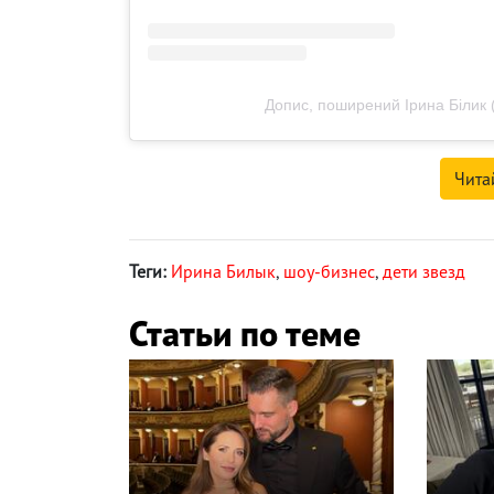
Допис, поширений Ірина Білик (
Чита
Теги:
Ирина Билык
,
шоу-бизнес
,
дети звезд
Статьи по теме