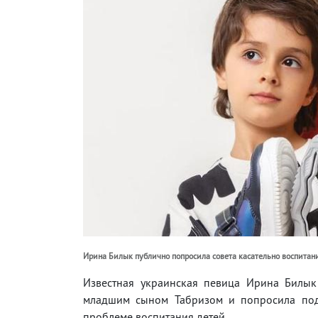
Ирина Билык публично попросила совета касательно воспитания
Известная украинская певица Ирина Билык
младшим сыном Табризом и попросила подп
проблеме воспитания детей.