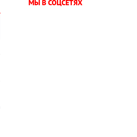
МЫ В СОЦСЕТЯХ
з
й
в
о
м