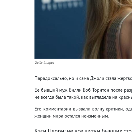
Getty Images
Парадоксально, но и сама Джоли стала жертв
Ее бывший муж Билли Боб Торнтон после разр
не всегда была такой, как выглядела на крас
Его комментарии вызвали волну критики, од
женщин мира остался неизменным.
Кэти Перри: не все шутки бывших сто