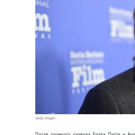
Getty Images
После громкого развода Брэда Питта и Ан