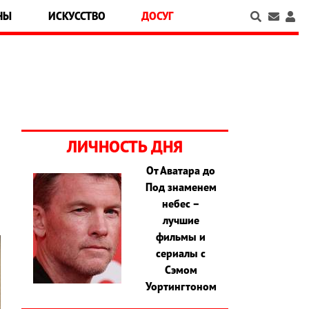
НЫ
ИСКУССТВО
ДОСУГ
ЛИЧНОСТЬ ДНЯ
От Аватара до
Под знаменем
небес –
лучшие
фильмы и
сериалы с
Сэмом
Уортингтоном