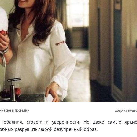
никакие в постели»
кадр из виде
обаяния, страсти и уверенности. Но даже самые ярки
особных разрушить любой безупречный образ.