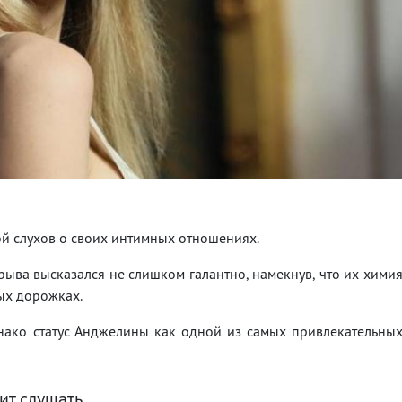
ой слухов о своих интимных отношениях.
ыва высказался не слишком галантно, намекнув, что их хими
ных дорожках.
нако статус Анджелины как одной из самых привлекательны
ит слушать