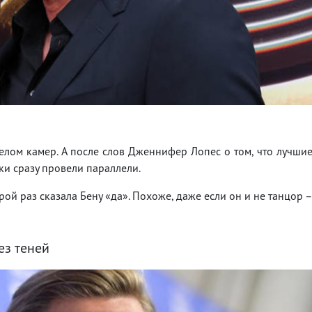
лом камер. А после слов Дженнифер Лопес о том, что лучши
ки сразу провели параллели.
рой раз сказала Бену «да». Похоже, даже если он и не танцор 
ез теней