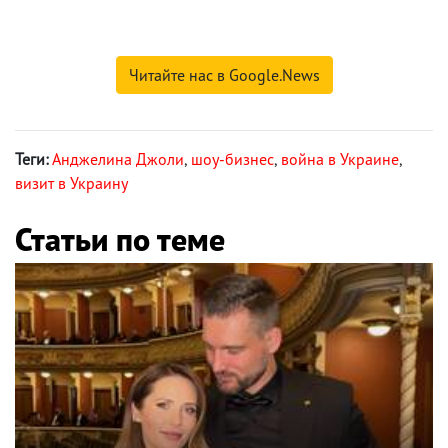
Читайте нас в Google.News
Теги:
Анджелина Джоли
,
шоу-бизнес
,
война в Украине
,
визит в Украину
Статьи по теме