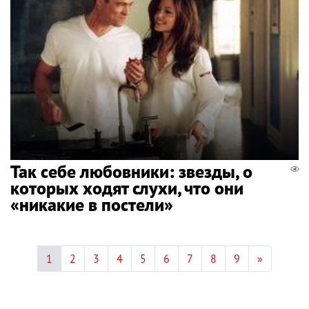
Так себе любовники: звезды, о
которых ходят слухи, что они
«никакие в постели»
1
2
3
4
5
6
7
8
9
»