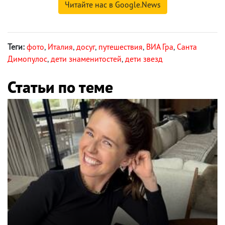
Читайте нас в Google.News
Теги:
фото
,
Италия
,
досуг
,
путешествия
,
ВИА Гра
,
Санта
Димопулос
,
дети знаменитостей
,
дети звезд
Статьи по теме