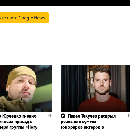
йте нас в Google.News
 Юрченко гневно
Павел Текучев раскрыл
иковал приезд в
реальные суммы
дера группы «Ногу
гонораров актеров в