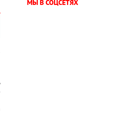
МЫ В СОЦСЕТЯХ
к
о
,
я
.
м
я