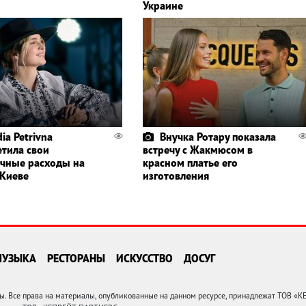
Украине
ia Petrivna
Внучка Ротару показала
етила свои
встречу с Жакмюсом в
чные расходы на
красном платье его
 Киеве
изготовления
МУЗЫКА
РЕСТОРАНЫ
ИСКУССТВО
ДОСУГ
 Все права на материалы, опубликованные на данном ресурсе, принадлежат ТОВ «