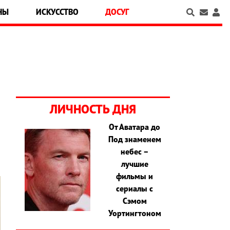
НЫ
ИСКУССТВО
ДОСУГ
ЛИЧНОСТЬ ДНЯ
От Аватара до
о
Под знаменем
небес –
лучшие
фильмы и
сериалы с
Сэмом
Уортингтоном