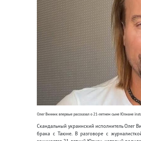
Олег Винник впервые рассказал о 21-летнем сыне Юлиане inst
Скандальный украинский исполнитель Олег Ви
брака с Таюне. В разговоре с журналистк
занимается 21-летний Юлиан, который родилс