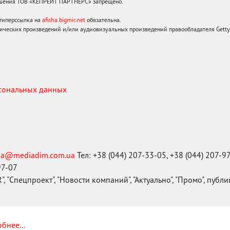
решения ТОВ «КЕПРЕЙТ ПАРТНЕРС» запрещено.
 гиперссылка на
afisha.bigmir.net
обязательна.
ических произведений и/или аудиовизуальных произведений правообладателя Getty I
рсональных данных
ma@mediadim.com.ua
Тел: +38 (044) 207-33-05, +38 (044) 207-9
97-07
, "Спецпроект", "Новости компаний", "Актуально", "Промо", публ
бнее...