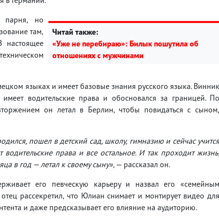
 парня, но
зование там,
Читай также:
В настоящее
«Уже не перебираю»: Билык пошутила об
хническом
отношениях с мужчинами
ецком языках и имеет базовые знания русского языка. Винни
 имеет водительские права и обосновался за границей. П
торжением он летал в Берлин, чтобы повидаться с сыном
родился, пошел в детский сад, школу, гимназию и сейчас учитс
т водительские права и все остальное. И так проходит жизнь
ца в год — летал к своему сыну»
, — рассказал он.
ерживает его певческую карьеру и назвал его «семейны
отец рассекретил, что Юлиан снимает и монтирует видео дл
нтента и даже предсказывает его влияние на аудиторию.