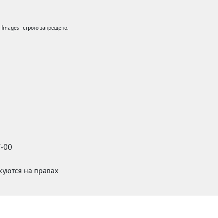
mages - строго запрещено.
7-00
икуются на правах