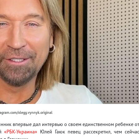
agram.com/olegg.vynnyk.original
нник впервые дал интервью о своем единственном ребенке о
ой
«РБК-Украина»
Юлей Гаюк певец рассекретил, чем сейча
я в Германии.