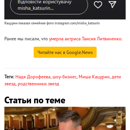
Кацурин показал семейное фото instagram.com/misha_katsurin
Ранее мы писали, что
умерла актриса Таисия Литвиненко.
Читайте нас в Google.News
Теги:
Надя Дорофеева
,
шоу-бизнес
,
Миша Кацурин
,
дети
звезд
,
родственники звезд
Статьи по теме