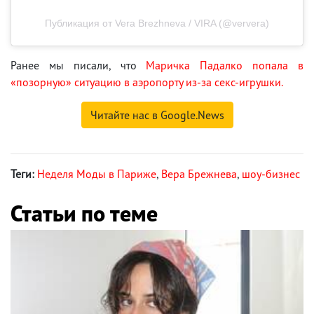
Публикация от Vera Brezhneva / VIRA (@ververa)
Ранее мы писали, что
Маричка Падалко попала в
«позорную» ситуацию в аэропорту из-за секс-игрушки.
Читайте нас в Google.News
Теги:
Неделя Моды в Париже
,
Вера Брежнева
,
шоу-бизнес
Статьи по теме