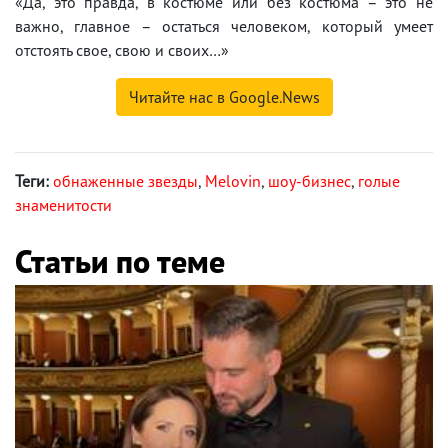
«Да, это правда, в костюме или без костюма – это не
важно, главное – остаться человеком, который умеет
отстоять свое, свою и своих…»
Читайте нас в Google.News
Теги:
обнаженные звезды
,
Melovin
,
шоу-бизнес
,
голые
знаменитости
Статьи по теме