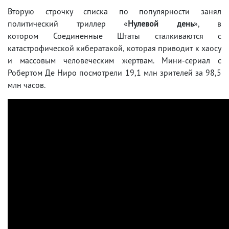
Вторую строчку списка по популярности занял
политический триллер «
Нулевой день
», в
котором Соединенные Штаты сталкиваются с
катастрофической кибератакой, которая приводит к хаосу
и массовым человеческим жертвам. Мини-сериал с
Робертом Де Ниро посмотрели 19,1 млн зрителей за 98,5
млн часов.