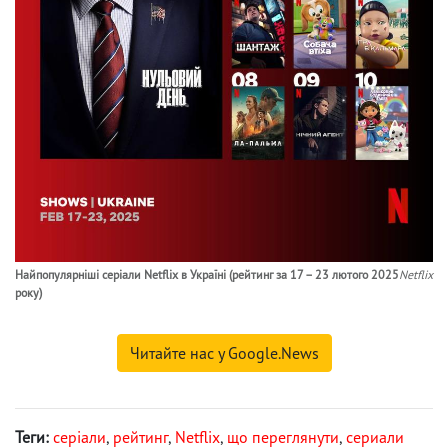
Найпопулярніші серіали Netflix в Україні (рейтинг за 17 – 23 лютого 2025
Netflix
року)
Читайте нас у Google.News
Теги:
серіали
,
рейтинг
,
Netflix
,
що переглянути
,
сериали