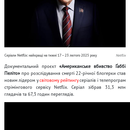
Серіали Netflix: найкращі на тижні 17 – 23 лютого 2025 року
Netflix
Документальний проєкт
«Американське вбивство Ґаббі
Пеліто»
про розслідування смерті 22-річної блогерки став
новим лідером у
світовому рейтингу
серіалів і телепрограм
стрімінгового сервісу Netflix. Серіал зібрав 31,3 млн
глядачів та 67,3 годин переглядів.