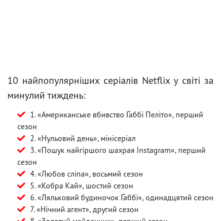
10 найпопулярніших серіалів Netflix у світі за
минулий тиждень:
1. «Американське вбивство Ґаббі Пеліто», перший
сезон
2. «Нульовий день», мінісеріал
3. «Пошук найгіршого шахрая Instagram», перший
сезон
4. «Любов сліпа», восьмий сезон
5. «Кобра Кай», шостий сезон
6. «Ляльковий будиночок Ґаббі», одинадцятий сезон
7. «Нічний агент», другий сезон
8. «Золотий майданчик», перший сезон