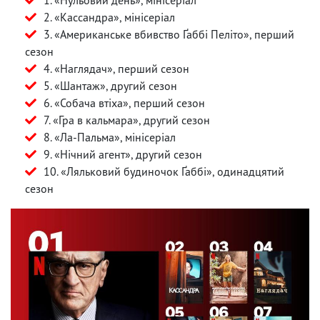
2. «Кассандра», мінісеріал
3. «Американське вбивство Ґаббі Пеліто», перший
сезон
4. «Наглядач», перший сезон
5. «Шантаж», другий сезон
6. «Собача втіха», перший сезон
7. «Гра в кальмара», другий сезон
8. «Ла-Пальма», мінісеріал
9. «Нічний агент», другий сезон
10. «Ляльковий будиночок Ґаббі», одинадцятий
сезон