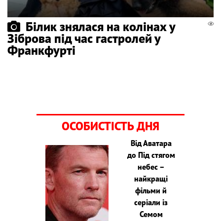
Білик знялася на колінах у
Зіброва під час гастролей у
Франкфурті
ОСОБИСТІСТЬ ДНЯ
Від Аватара
до Під стягом
небес –
найкращі
фільми й
серіали із
Семом