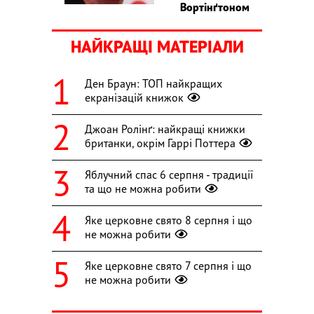
Вортінґтоном
НАЙКРАЩІ МАТЕРІАЛИ
Ден Браун: ТОП найкращих
екранізацій книжок
Джоан Ролінґ: найкращі книжки
британки, окрім Гаррі Поттера
Яблучний спас 6 серпня - традиції
та що не можна робити
Яке церковне свято 8 серпня і що
не можна робити
Яке церковне свято 7 серпня і що
не можна робити