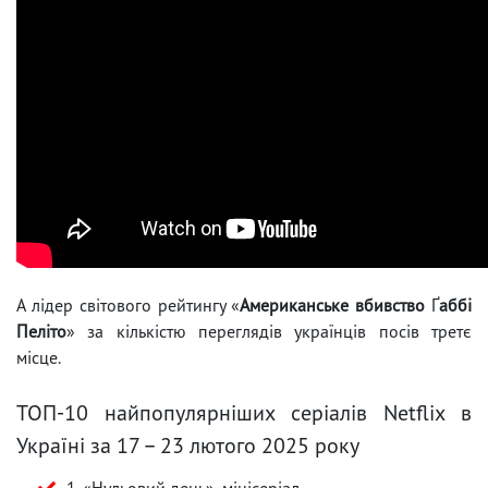
А лідер світового рейтингу «
Американське вбивство
Ґ
аббі
Пеліто
» за кількістю переглядів українців посів третє
місце.
ТОП-10 найпопулярніших серіалів Netflix в
Україні за 17 – 23 лютого 2025 року
1. «Нульовий день», мінісеріал