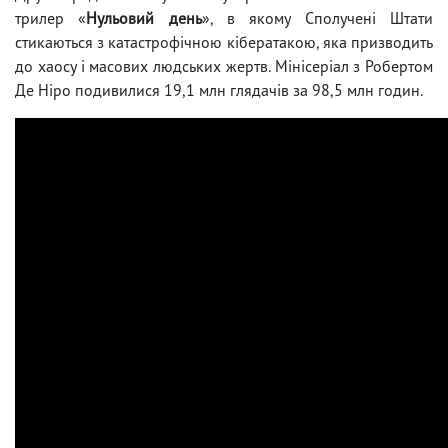
трилер «
Нульовий день
», в якому Сполучені Штати
стикаються з катастрофічною кібератакою, яка призводить
до хаосу і масових людських жертв. Мінісеріал з Робертом
Де Ніро подивилися 19,1 млн глядачів за 98,5 млн годин.