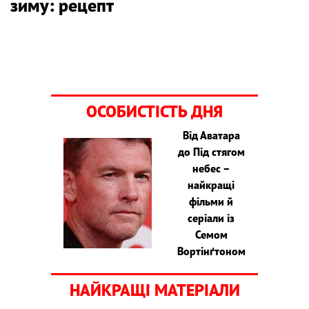
зиму: рецепт
ОСОБИСТІСТЬ ДНЯ
Від Аватара
до Під стягом
небес –
найкращі
фільми й
серіали із
Семом
Вортінґтоном
НАЙКРАЩІ МАТЕРІАЛИ