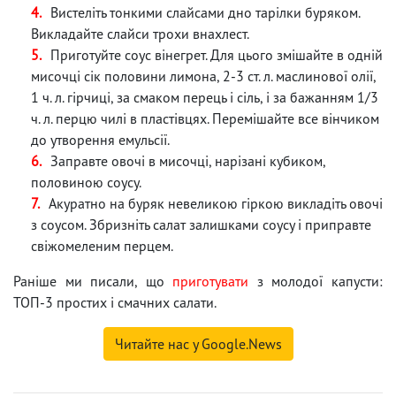
Вистеліть тонкими слайсами дно тарілки буряком.
Викладайте слайси трохи внахлест.
Приготуйте соус вінегрет. Для цього змішайте в одній
мисочці сік половини лимона, 2-3 ст. л. маслинової олії,
1 ч. л. гірчиці, за смаком перець і сіль, і за бажанням 1/3
ч. л. перцю чилі в пластівцях. Перемішайте все вінчиком
до утворення емульсії.
Заправте овочі в мисочці, нарізані кубиком,
половиною соусу.
Акуратно на буряк невеликою гіркою викладіть овочі
з соусом. Збризніть салат залишками соусу і приправте
свіжомеленим перцем.
Раніше ми писали, що
приготувати
з молодої капусти:
ТОП-3 простих і смачних салати.
Читайте нас у Google.News