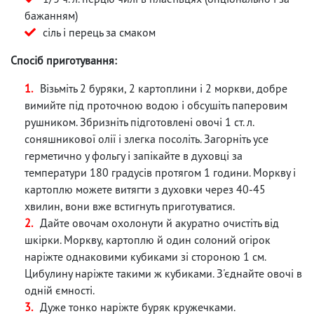
бажанням)
сіль і перець за смаком
Спосіб приготування:
Візьміть 2 буряки, 2 картоплини і 2 моркви, добре
вимийте під проточною водою і обсушіть паперовим
рушником. Збризніть підготовлені овочі 1 ст. л.
соняшникової олії і злегка посоліть. Загорніть усе
герметично у фольгу і запікайте в духовці за
температури 180 градусів протягом 1 години. Моркву і
картоплю можете витягти з духовки через 40-45
хвилин, вони вже встигнуть приготуватися.
Дайте овочам охолонути й акуратно очистіть від
шкірки. Моркву, картоплю й один солоний огірок
наріжте однаковими кубиками зі стороною 1 см.
Цибулину наріжте такими ж кубиками. З'єднайте овочі в
одній ємності.
Дуже тонко наріжте буряк кружечками.