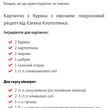
більше, це ще дуже корисно та смачно.
Карпаччо з буряка з овочами: покроковий
рецепт від Євгена Клопотенка
Інгредієнти для карпаччо:
2 буряки
2 картоплини
2 моркви
1 цибуля
1 солоний огірок
1 ст. л. соняшникової олії
Для соусу вінегрет:
2 ст. л. соку лимона (сік половини лимона)
2-3 ст. л. оливкової олії
1 ч. л. гірчиці
1/3 ч. л. перцю чилі в пластівцях (опціонально і за