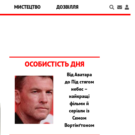
МИСТЕЦТВО
ДОЗВІЛЛЯ
ОСОБИСТІСТЬ ДНЯ
Від Аватара
до Під стягом
небес –
найкращі
фільми й
серіали із
Семом
Вортінґтоном