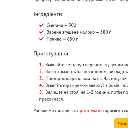
Інгредієнти:
Сметана — 500 г
Варене згущене молоко — 380 г
Печиво — 650 г
Приготування:
Змішайте сметану з вареним згущеним м
Злегка змастіть блюдо кремом, викладіт
Повторіть шари кілька разів. Частину печ
Змастіть торт кремом зверху і з боків, п
Залиште на столі на 1-2 години, потім п
просочився.
Раніше ми писали, як
приготувати
тирамісу з 
Чита