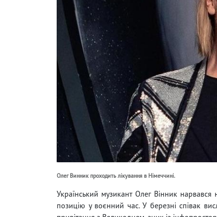
Олег Винник проходить лікування в Німеччині.
Український музикант Олег Вінник нарвався 
позицію у воєнний час. У березні співак висл
привітання з Великоднем, зник із інфопростор