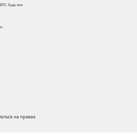
НЕРС. Будь-яке
я.
куються на правах