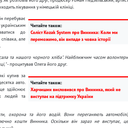
одить лікування у німецькій клініці.
він перебуває
 українським
Читайте також:
аватися до
Соліст Kozak System про Винника: Коли ми
 співака, але
переможемо, він випаде з човна історії
.
 сала та нашого чорного хліба". Найближчим часом волонтер
і,"
- процитував Олега його друг.
які купив за
десятка авто.
Читайте також:
 це здійснює
Харчишин висловився про Винника, який не
х людей та
виступає на підтримку України
ти, охорона та його водій. Вони переганяють автомобілі
лючно кошти Винника. Оскільки він зараз не виступає, ц
ьський.