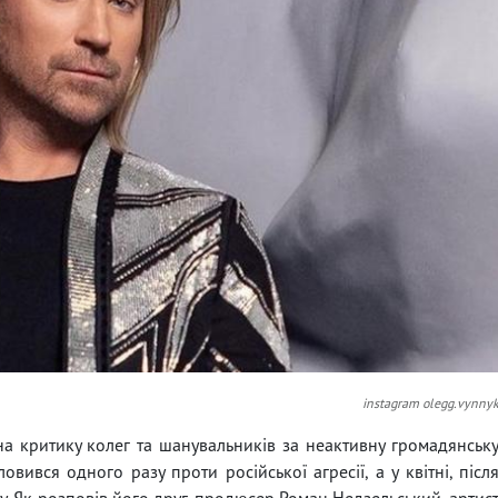
instagram olegg.vynny
на критику колег та шанувальників за неактивну громадянськ
овився одного разу проти російської агресії, а у квітні, післ
у. Як розповів його друг, продюсер Роман Недзельський, артис