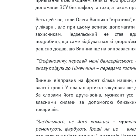
допомагає ЗСУ без пафосу та тихо, а також прох
Весь цей час, коли Олега Винника "втратили", 
у лікарні, але при цьому встигає допомагати
захисникам. Недзельський не став вд
подробиць, що саме відбувається зі здоров'ям
радісно додав, що Винник іде на виправлення
""Стефановичу, передай мені бандерівського
знову поїдуть до Німеччини – передамо гостинц
Винник відправив на фронт кілька машин, 
власні гроші. У планах артиста закупівля ще 
За словами його друга-воїна, музикант усе
власними силами за допомогою близьки
товаришів.
"Здебільшого, це його команда – музикан
ремонтують, фарбують. Гроші на це – вик
заощадження його родини,"
- розповів Недзел