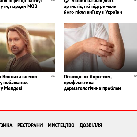
ові інфекції влітку:
Вінник назвав двох
нути, поради МОЗ
артистів, які підтримали
його після виїзду з України
а Винника внесли
Пітниця: як боротися,
ку небажаних
профілактика
 у Молдові
дерматологічних проблем
УЗИКА
РЕСТОРАНИ
МИСТЕЦТВО
ДОЗВІЛЛЯ