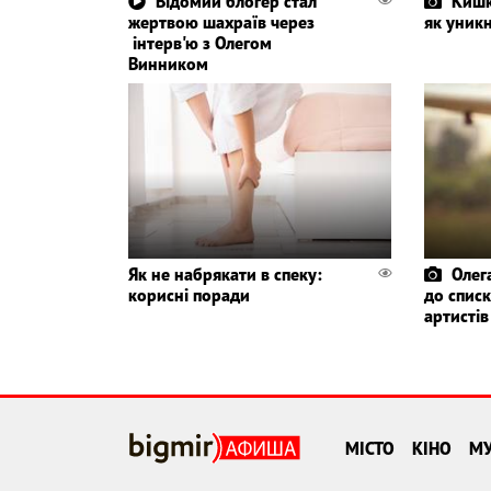
Відомий блогер стал
Кишк
жертвою шахраїв через
як уник
інтерв'ю з Олегом
Винником
Як не набрякати в спеку:
Олег
корисні поради
до спис
артистів
МІСТО
КІНО
М