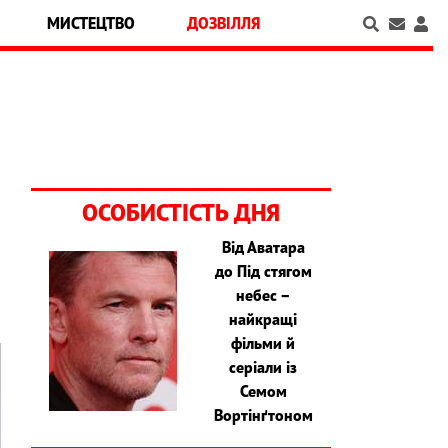
МИСТЕЦТВО
ДОЗВІЛЛЯ
ОСОБИСТІСТЬ ДНЯ
Від Аватара
з
до Під стягом
небес –
найкращі
фільми й
серіали із
Семом
Вортінґтоном