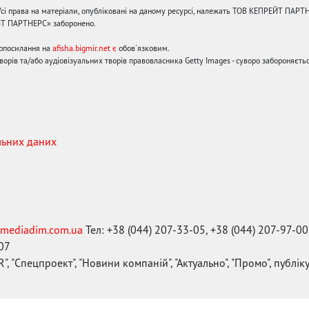
сі права на матеріали, опубліковані на даному ресурсі, належать ТОВ КЕПРЕЙТ ПАРТ
ЙТ ПАРТНЕРС» заборонено.
ерпосилання на
afisha.bigmir.net є
обов'язковим.
орів та/або аудіовізуальних творів правовласника Getty Images - суворо забороняєтьс
льних даних
mediadim.com.ua
Тел: +38 (044) 207-33-05, +38 (044) 207-97-00
-07
", "Спецпроект", "Новини компаній", "Актуально", "Промо", публі