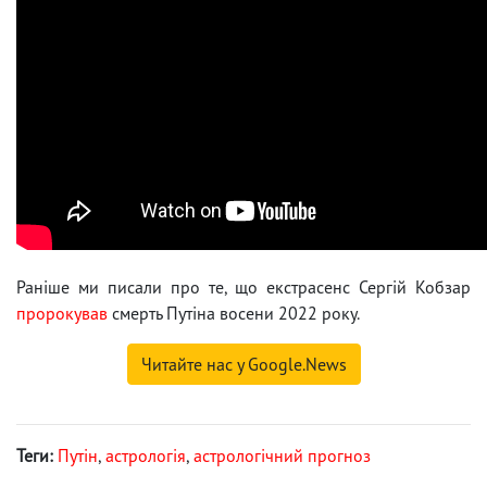
Раніше ми писали про те, що екстрасенс Сергій Кобзар
пророкував
смерть Путіна восени 2022 року.
Читайте нас у Google.News
Теги:
Путін
,
астрологія
,
астрологічний прогноз