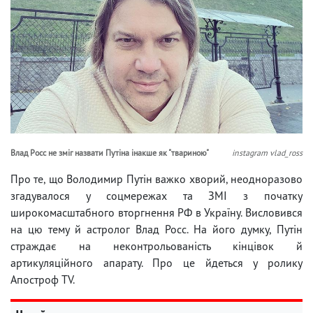
Влад Росс не зміг назвати Путіна інакше як "твариною"
instagram vlad_ross
Про те, що Володимир Путін важко хворий, неодноразово
згадувалося у соцмережах та ЗМІ з початку
широкомасштабного вторгнення РФ в Україну. Висловився
на цю тему й астролог Влад Росс. На його думку, Путін
страждає на неконтрольованість кінцівок й
артикуляційного апарату. Про це йдеться у ролику
Апостроф TV.