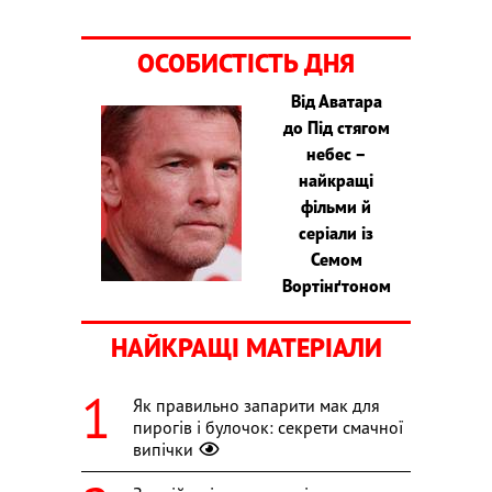
ОСОБИСТІСТЬ ДНЯ
Від Аватара
до Під стягом
небес –
найкращі
фільми й
серіали із
Семом
Вортінґтоном
НАЙКРАЩІ МАТЕРІАЛИ
Як правильно запарити мак для
пирогів і булочок: секрети смачної
випічки