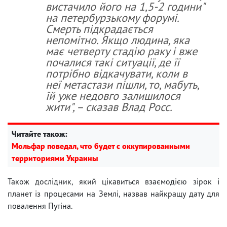
вистачило його на 1,5-2 години"
на петербурзькому форумі.
Смерть підкрадається
непомітно. Якщо людина, яка
має четверту стадію раку і вже
почалися такі ситуації, де її
потрібно відкачувати, коли в
неї метастази пішли, то, мабуть,
їй уже недовго залишилося
жити", – сказав Влад Росс.
Читайте також:
Мольфар поведал, что будет с оккупированными
территориями Украины
Також дослідник, який цікавиться взаємодією зірок і
планет із процесами на Землі, назвав найкращу дату для
повалення Путіна.