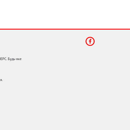
НЕРС. Будь-яке
я.