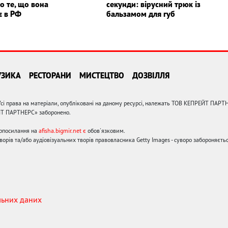
о те, що вона
секунди: вірусний трюк із
є в РФ
бальзамом для губ
УЗИКА
РЕСТОРАНИ
МИСТЕЦТВО
ДОЗВІЛЛЯ
сі права на матеріали, опубліковані на даному ресурсі, належать ТОВ КЕПРЕЙТ ПАРТ
ЙТ ПАРТНЕРС» заборонено.
ерпосилання на
afisha.bigmir.net є
обов'язковим.
орів та/або аудіовізуальних творів правовласника Getty Images - суворо забороняєтьс
льних даних