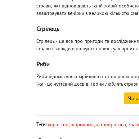
страви, які відповідають їхній живій особист
влаштовувати вечірки з великою кількістю смач
Стрілець
Стрілець - це все про пригоди та дослідження
страви і завжди в пошуках нових кулінарних вр
Риби
Риби відомі своєю мрійливою та творчою натур
їжа - це чуттєвий досвід, і вони люблять страв
Чита
Теги:
гороскоп
,
астрологія
,
астропрогноз
,
знак