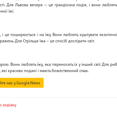
ості. Для Львова вечеря — це грандіозна подія, і вони люблят
ної їжі.
, і це поширюється і на їжу. Вони люблять куштувати екзотичн
ажень. Для Стрільця їжа – це спосіб дослідити світ.
ою. Вони люблять їжу, яка переносить їх у інший світ. Для ри
и, які красиво подані і мають божественний смак.
йте нас у Google.News
и зодіаку