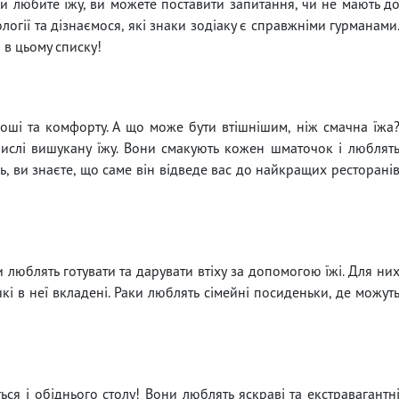
ви любите їжу, ви можете поставити запитання, чи не мають д
логії та дізнаємося, які знаки зодіаку є справжніми гурманами
 в цьому списку!
оші та комфорту. А що може бути втішнішим, ніж смачна їжа
 числі вишукану їжу. Вони смакують кожен шматочок і люблят
ць, ви знаєте, що саме він відведе вас до найкращих ресторані
люблять готувати та дарувати втіху за допомогою їжі. Для ни
які в неї вкладені. Раки люблять сімейні посиденьки, де можут
ться і обіднього столу! Вони люблять яскраві та екстравагантн