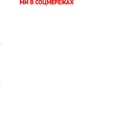
МИ В СОЦМЕРЕЖАХ
о
.
?
ь
в
х
ь
і