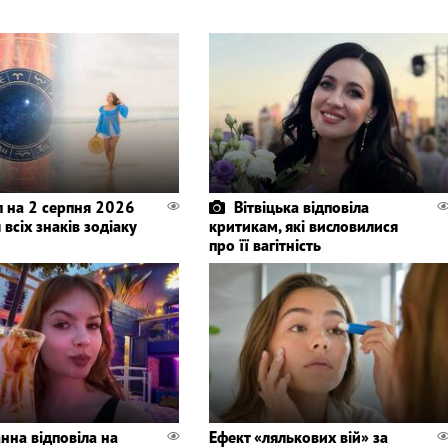
п на 2 серпня 2026
Вітвіцька відповіла
 всіх знаків зодіаку
критикам, які висловилися
про її вагітність
нна відповіла на
Ефект «лялькових вій» за