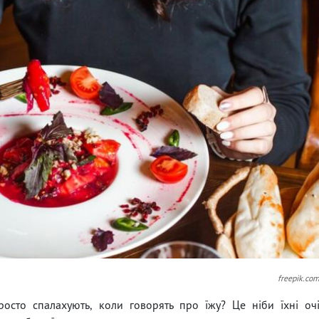
freepik.co
осто спалахують, коли говорять про їжу? Це ніби їхні оч