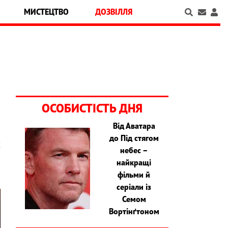
МИСТЕЦТВО
ДОЗВІЛЛЯ
ОСОБИСТІСТЬ ДНЯ
Від Аватара
до Під стягом
х
небес –
найкращі
фільми й
серіали із
Семом
Вортінґтоном