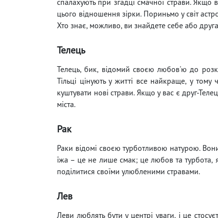
спалахують при згадці смачної страви. Якщо 
цього відношення зірки. Пориньмо у світ астро
Хто знає, можливо, ви знайдете себе або друга
Телець
Телець, бик, відомий своєю любов'ю до розк
Тільці цінують у житті все найкраще, у тому
куштувати нові страви. Якщо у вас є друг-Теле
міста.
Рак
Раки відомі своєю турботливою натурою. Вони 
їжа – це не лише смак; це любов та турбота, 
поділитися своїми улюбленими стравами.
Лев
Леви люблять бути у центрі уваги, і це стосує