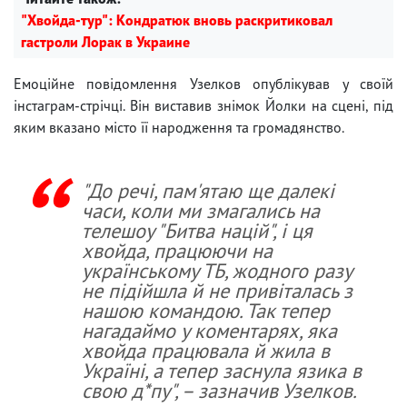
"Хвойда-тур": Кондратюк вновь раскритиковал
гастроли Лорак в Украине
Емоційне повідомлення Узелков опублікував у своїй
інстаграм-стрічці. Він виставив знімок Йолки на сцені, під
яким вказано місто її народження та громадянство.
"До речі, пам'ятаю ще далекі
часи, коли ми змагались на
телешоу "Битва націй", і ця
хвойда, працюючи на
українському ТБ, жодного разу
не підійшла й не привіталась з
нашою командою. Так тепер
нагадаймо у коментарях, яка
хвойда працювала й жила в
Україні, а тепер заснула язика в
свою д*пу", – зазначив Узелков.