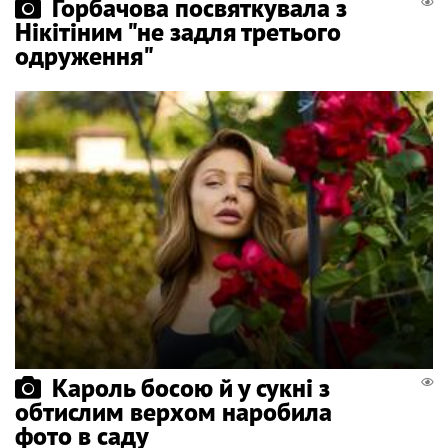
Горбачова посвяткувала з
Нікітіним "не задля третього
одруження"
Кароль босою й у сукні з
обтислим верхом наробила
фото в саду