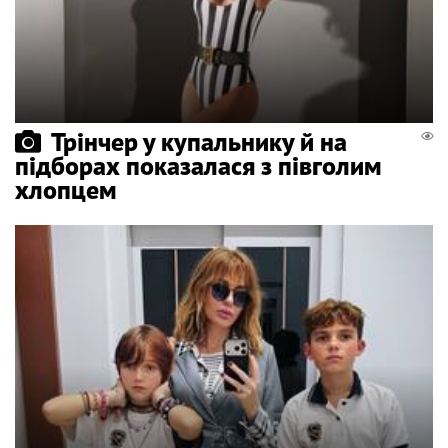
Трінчер у купальнику й на
підборах показалася з півголим
хлопцем