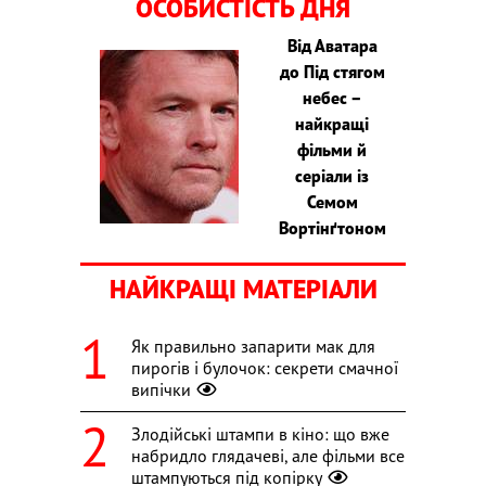
ОСОБИСТІСТЬ ДНЯ
Від Аватара
до Під стягом
небес –
найкращі
фільми й
серіали із
Семом
Вортінґтоном
НАЙКРАЩІ МАТЕРІАЛИ
Як правильно запарити мак для
пирогів і булочок: секрети смачної
випічки
Злодійські штампи в кіно: що вже
набридло глядачеві, але фільми все
штампуються під копірку