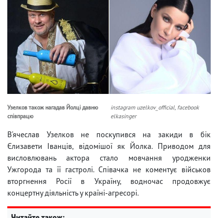
Узелков також нагадав Йолці давню
instagram uzelkov_official, facebook
співпрацю
elkasinger
В'ячеслав Узелков не поскупився на закиди в бік
Єлизавети Іванців, відомішої як Йолка. Приводом для
висловлювань актора стало мовчання уродженки
Ужгорода та її гастролі. Співачка не коментує військов
вторгнення Росії в Україну, водночас продовжує
концертну діяльність у країні-агресорі.
Читайте також: