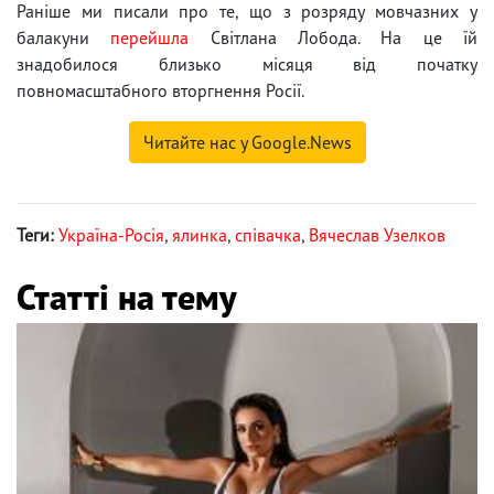
Раніше ми писали про те, що з розряду мовчазних у
балакуни
перейшла
Світлана Лобода. На це їй
знадобилося близько місяця від початку
повномасштабного вторгнення Росії.
Читайте нас у Google.News
Теги:
Україна-Росія
,
ялинка
,
співачка
,
Вячеслав Узелков
Статті на тему