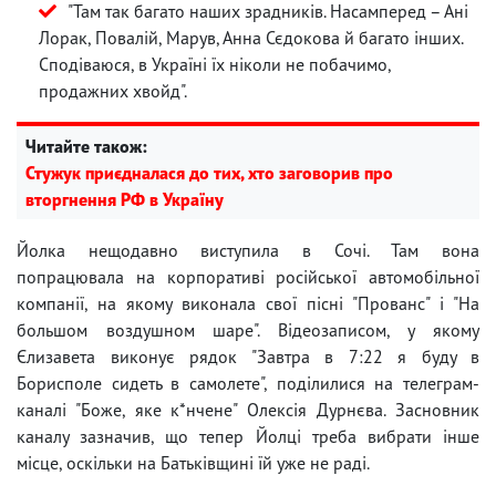
"Там так багато наших зрадників. Насамперед – Ані
Лорак, Повалій, Марув, Анна Сєдокова й багато інших.
Сподіваюся, в Україні їх ніколи не побачимо,
продажних хвойд".
Читайте також:
Стужук приєдналася до тих, хто заговорив про
вторгнення РФ в Україну
Йолка нещодавно виступила в Сочі. Там вона
попрацювала на корпоративі російської автомобільної
компанії, на якому виконала свої пісні "Прованс" і "На
большом воздушном шаре". Відеозаписом, у якому
Єлизавета виконує рядок "Завтра в 7:22 я буду в
Борисполе сидеть в самолете", поділилися на телеграм-
каналі "Боже, яке к*нчене" Олексія Дурнєва. Засновник
каналу зазначив, що тепер Йолці треба вибрати інше
місце, оскільки на Батьківщині їй уже не раді.