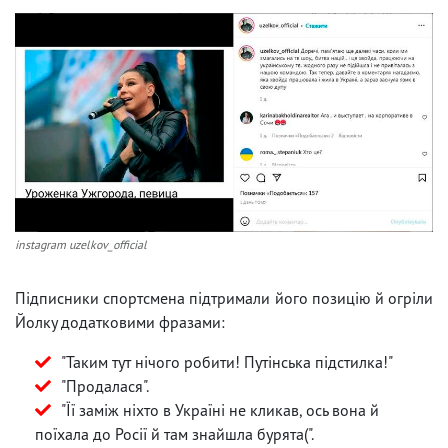
instagram uzelkov_official
Підписники спортсмена підтримали його позицію й огріли
Йолку додатковими фразами:
"Таким тут нічого робити! Путінська підстилка!"
"Продалася".
"Її заміж ніхто в Україні не кликав, ось вона й
поїхала до Росії й там знайшла бурята(".