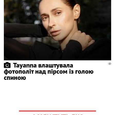
Tayanna влаштувала
фотополіт над пірсом із голою
спиною