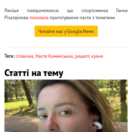
Раніше повідомлялося, що спортсменка Ганна
Різатдінова
показала
приготування пасти з томатами.
Читайте нас у Google.News
Теги:
співачка
,
Настя Каменських
,
рецепт
,
кухня
Статті на тему