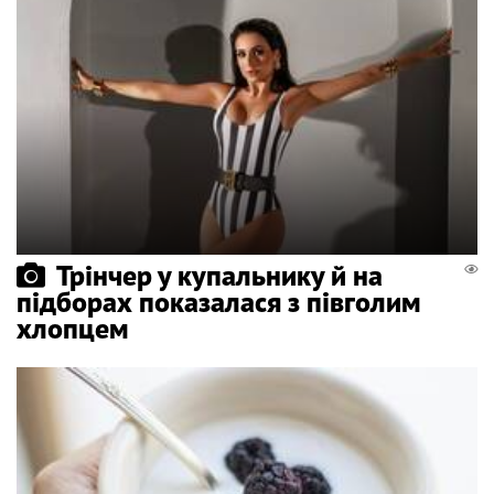
Трінчер у купальнику й на
підборах показалася з півголим
хлопцем