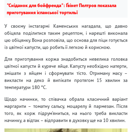
"Сніданок для бойфренда": Ґвінет Пелтров показала
приготування іспанської тортильї
У своєму інстагармі Каменських нагадала, що давно
обіцяла поділитися таким рецептом, і нарешті виконала
цю обіцянку. Вона розповіла, що основа для піци готується
із цвітної капусти, що робить її легкою й корисною.
Для приготування коржа знадобиться невелика головка
цвітної капусти й куряче яйце. Капусту необхідно натерти,
змішати з яйцем і сформувати тісто. Отриману масу –
викласти на деко й випікати протягом 15 хвилин за
температури 180 °C.
Щодо начинки, то співачка обрала класичний варіант
маргарити – томатну сальсу, моцарелу й пармезан. Після
того, як корж підрум’яниться, на нього треба викласти
начинку, а відтак – відправити в духовку ще на 10 хвилин.