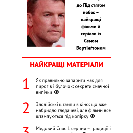
до Під стягом
небес –
найкращі
фільми й
серіали із
Семом
Вортінґтоном
НАЙКРАЩІ МАТЕРІАЛИ
Як правильно запарити мак для
пирогів і булочок: секрети смачної
випічки
Злодійські штампи в кіно: що вже
набридло глядачеві, але фільми все
штампуються під копірку
Медовий Спас 1 серпня – традиції і