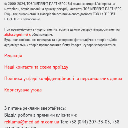
© 2000-2024, ТОВ "КЕПРЕЙТ ПАРТНЕРС". Всі права захищені. Усі права на
матеріали, опубліковані на даному ресурсі, належать ТОВ КЕПРЕЙТ ПАРТНЕРС.
Будь-яке використання матеріалів без письмового дозволу ТОВ «КЕПРЕЙТ
ПАРТНЕРС» заборонено.
При правомірному використанні матеріалів даного ресурсу гіперпосилання на
afisha.bigmir.net є
обов'язковим.
Будь-яке копіювання, передрук та відтворення фотографічних творів та/або
аудіовізуальних творів правовласника Getty Images - суворо забороняється.
Редакція
Наші контакти та схема проїзду
Політика у сфері конфіденційності та персональних даних
Користувача угода
З питань реклами звертайтесь:
Відділ роботи з прямими клієнтами:
reklama@mediadim.com.ua
Тел: +38 (044) 207-33-05, +38