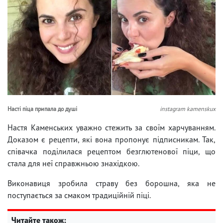
Насті піца припала до душі
instagram kamenskux
Настя Каменських уважно стежить за своїм харчуванням.
Доказом є рецепти, які вона пропонує підписникам. Так,
співачка поділилася рецептом безглютенової піци, що
стала для неї справжньою знахідкою.
Виконавиця зробила страву без борошна, яка не
поступається за смаком традиційній піці.
Читайте також: