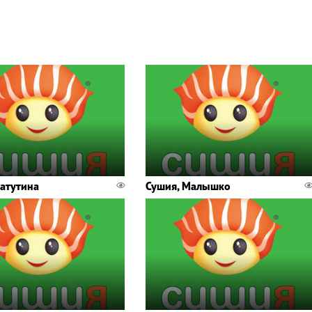
Ватутина
Сушия, Малышко