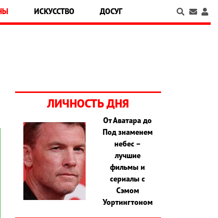
НЫ
ИСКУССТВО
ДОСУГ
ЛИЧНОСТЬ ДНЯ
От Аватара до
Под знаменем
небес –
лучшие
фильмы и
сериалы с
Сэмом
Уортингтоном