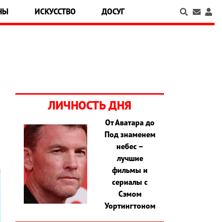
НЫ
ИСКУССТВО
ДОСУГ
ЛИЧНОСТЬ ДНЯ
От Аватара до
Под знаменем
небес –
лучшие
фильмы и
сериалы с
Сэмом
Уортингтоном