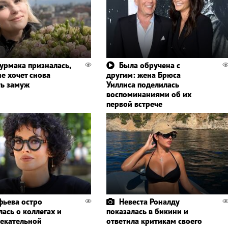
урмака призналась,
Была обручена с
е хочет снова
другим: жена Брюса
ь замуж
Уиллиса поделилась
воспоминаниями об их
первой встрече
фьева остро
Невеста Роналду
ась о коллегах и
показалась в бикини и
лекательной
ответила критикам своего