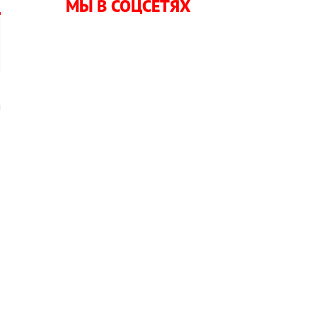
МЫ В СОЦСЕТЯХ
м
а
л