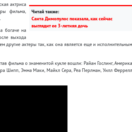
ская актриса
ры фильма,
Читай также:
.
Санта Димопулос показала, как сейчас
выглядит ее 3-летняя дочь
ла богаче на
осле выхода
ем другие актеры так, как она является еще и исполнительны
став фильма о знаменитой кукле вошли: Райан Гослинг, Америк
ра Шипп, Эмма Маки, Майкл Сера, Реа Перлман, Уилл Феррел