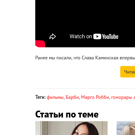
Ранее мы писали, что Слава Каминская впервы
Чита
Теги:
фильмы
,
Барби
,
Марго Робби
,
гонорары 
Статьи по теме