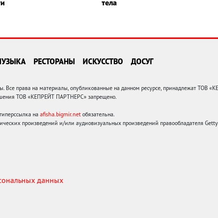
ти
тела
МУЗЫКА
РЕСТОРАНЫ
ИСКУССТВО
ДОСУГ
 Все права на материалы, опубликованные на данном ресурсе, принадлежат ТОВ «
решения ТОВ «КЕПРЕЙТ ПАРТНЕРС» запрещено.
 гиперссылка на
afisha.bigmir.net
обязательна.
ических произведений и/или аудиовизуальных произведений правообладателя Getty I
рсональных данных