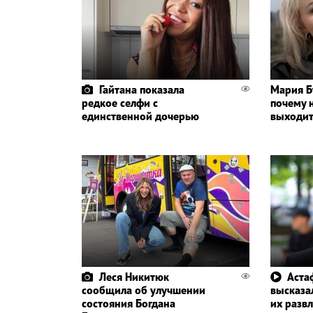
Гайтана показала
Мария Б
редкое селфи с
почему н
единственной дочерью
выходит
Леся Никитюк
Аста
сообщила об улучшении
высказал
состояния Богдана
их разв