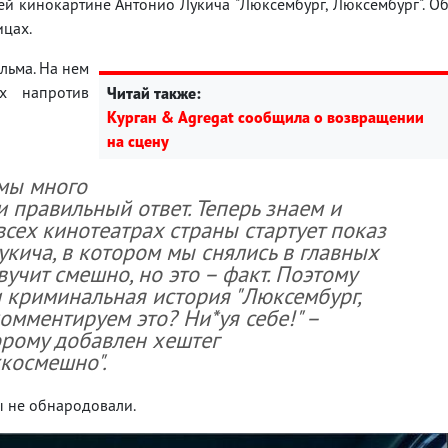
й кинокартине Антонио Лукича "Люксембург, Люксембург". О
ицах.
льма. На нем
х напротив
Читай также:
Курган & Agregat сообщила о возвращении
на сцену
 мы много
и правильный ответ. Теперь знаем и
всех кинотеатрах страны стартует показ
кича, в котором мы снялись в главных
вучит смешно, но это – факт. Поэтому
 криминальная история "Люксембург,
омментируем это? Ни*уя себе!" –
торому добавлен хештег
космешно".
ы не обнародовали.