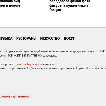
иковала вид
порадовала фанов фото
вой в новом
фигуры в купальнике в
Греции
МУЗЫКА
РЕСТОРАНЫ
ИСКУССТВО
ДОСУГ
 Все права на материалы, опубликованные на данном ресурсе, принадлежат ТОВ «
решения ТОВ «КЕПРЕЙТ ПАРТНЕРС» запрещено.
 гиперссылка на
afisha.bigmir.net
обязательна.
ических произведений и/или аудиовизуальных произведений правообладателя Getty I
рсональных данных