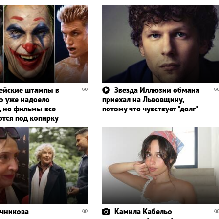
ейские штампы в
Звезда Иллюзии обмана
то уже надоело
приехал на Львовщину,
, но фильмы все
потому что чувствует "долг"
тся под копирку
чникова
Камила Кабельо