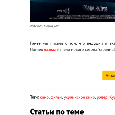
instagram kurgan_ram
Ранее мы писали о том, что ведущий и ак
Нагиев
назвал
начало нового сезона "странной
Чита
Теги:
кино
,
фильм
,
украинское кино
,
рэпер
,
Кур
Статьи по теме