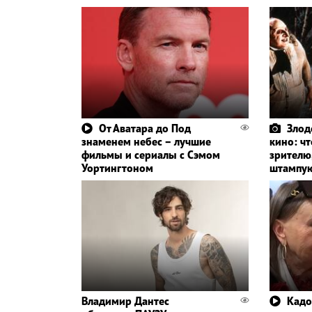
От Аватара до Под
Злод
знаменем небес – лучшие
кино: ч
фильмы и сериалы с Сэмом
зрителю
Уортингтоном
штампую
Владимир Дантес
Кадо