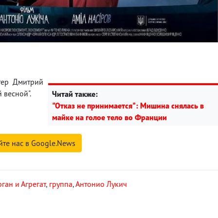
тер Дмитрий
 весной".
Читай также:
"Отказ не принимается": Мишина снялась в
майке на голое тело во Франции
йте нас в Google.News
ган и Агрегат
,
группа
,
Антонио Лукич