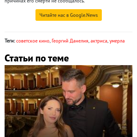
причинах его смерти не сообщалось.
Читайте нас в Google.News
Теги:
советское кино
,
Георгий Данелия
,
актриса
,
умерла
Статьи по теме